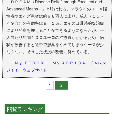
「ＤＲＥＡＭ（Disease Relief through Excellent and
Advanced Means）」と呼ばれる。マラウイのＨＩＶ陽
性者やエイズ患者は約９８万人に上り、成人（１５～
４９歳）の有病率は９．１％。エイズは継続的な治療
により発症を抑えることができるようになったが、一
人当たり年間１００ユーロの治療費がかかるため、病
状が改善すると途中で服薬をやめてしまうケースが少
なくない。そうした状況の改善に努めている。
「Ｍｙ ＴＥＤＯＲＩ，Ｍｙ ＡＦＲＩＣＡ チャレン
ジ！！」ウェブサイト
1
2
閲覧ランキング