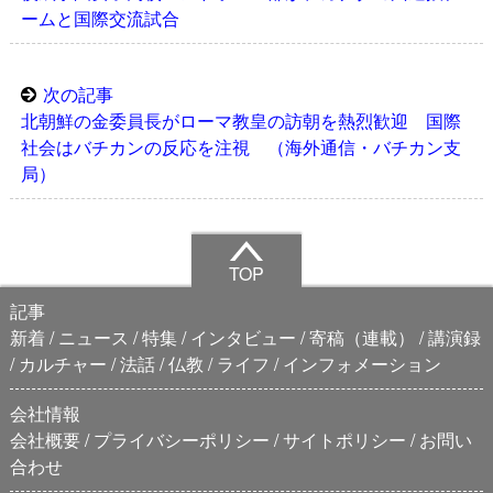
ームと国際交流試合
次の記事
北朝鮮の金委員長がローマ教皇の訪朝を熱烈歓迎 国際
社会はバチカンの反応を注視 （海外通信・バチカン支
局）
TOP
記事
新着
ニュース
特集
インタビュー
寄稿（連載）
講演録
カルチャー
法話
仏教
ライフ
インフォメーション
会社情報
会社概要
プライバシーポリシー
サイトポリシー
お問い
合わせ