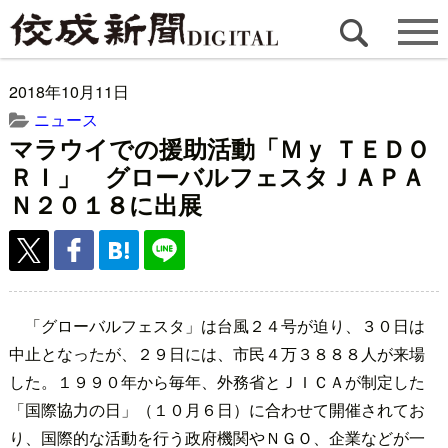
2018年10月11日
ニュース
マラウイでの援助活動「Ｍｙ ＴＥＤＯ
ＲＩ」 グローバルフェスタＪＡＰＡ
Ｎ２０１８に出展
「グローバルフェスタ」は台風２４号が迫り、３０日は
中止となったが、２９日には、市民４万３８８８人が来場
した。１９９０年から毎年、外務省とＪＩＣＡが制定した
「国際協力の日」（１０月６日）に合わせて開催されてお
り、国際的な活動を行う政府機関やＮＧＯ、企業などが一