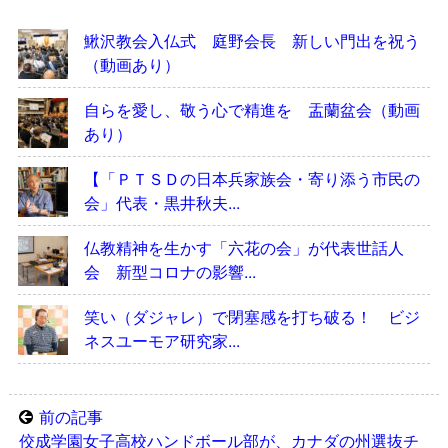
鰍沢教会入仏式 庭野会長 新しい門出を祝う
（動画あり）
自らを愛し、敬う心で精進を 盂蘭盆会（動画
あり）
【「ＰＴＳＤの日本兵家族会・寄り添う市民の
会」代表・黒井秋夫...
仏教精神を生かす「六花の会」が代表世話人
会 新型コロナの影響...
笑い（ダジャレ）で閉塞感を打ち破る！ ビジ
ネスユーモア研究家...
前の記事
佼成学園女子高校ハンドボール部が、カナダの州選抜チ