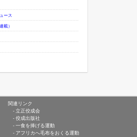
ュース
連載）
関連リンク
立正佼成会
佼成出版社
一食を捧げる運動
アフリカへ毛布をおくる運動