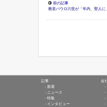
前の記事
教皇パウロ六世が「年内、聖人に
記事
会
新着
ニュース
特集
インタビュー