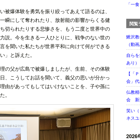
「一食
い被爆体験を勇気を振り絞ってあえて語るのは、
一瞬にして奪われたり、放射能の影響からくる健
閲覧
ち切られたりする悲惨さを、もう二度と世界中の
鰍沢教
力説。今を生きる一人ひとりに、戦争のない世の
（動画
言を聞いた私たちが世界平和に向けて何ができる
い」と訴えた。
自らを
あり）
理の父が広島で被爆しましたが、生前、その体験
【「Ｐ
日、こうしてお話を聞いて、義父の思いが分かっ
会」代
理由があってもしてはいけないことを、子や孫に
仏教精
た。
会 新
笑い（
ネスユ
2026