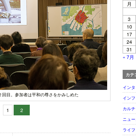
月
3
10
17
24
31
« 7月
カテ
インタ
２回目。参加者は平和の尊さをかみしめた
インフ
カルチ
1
2
ニュー
ライフ