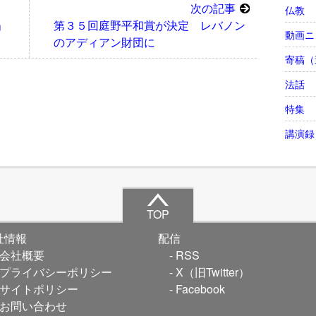
次の記事
仏教
」
第３５回庭野平和賞が決定 レバノン
動画ニ
のアディアン財団に
寄稿（
法話
特集
講演録
TOP
社情報
配信
会社概要
RSS
プライバシーポリシー
X（旧Twitter）
サイトポリシー
Facebook
お問い合わせ