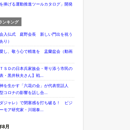
を捧げる運動推進ツールカタログ」開発
ランキング
会入仏式 庭野会長 新しい門出を祝う
あり）
愛し、敬う心で精進を 盂蘭盆会（動画
ＴＳＤの日本兵家族会・寄り添う市民の
表・黒井秋夫さん】戦...
神を生かす「六花の会」が代表世話人
型コロナの影響を話し合...
ダジャレ）で閉塞感を打ち破る！ ビジ
ーモア研究家・川堀泰...
年8月