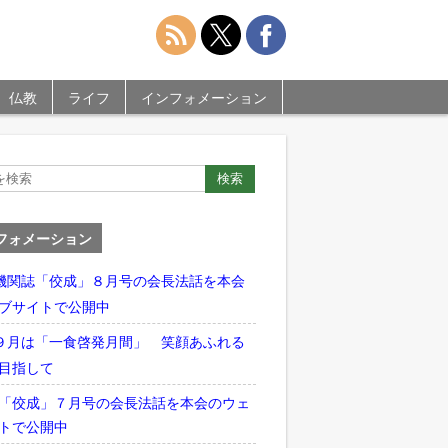
仏教
ライフ
インフォメーション
フォメーション
機関誌「佼成」８月号の会長法話を本会
ブサイトで公開中
９月は「一食啓発月間」 笑顔あふれる
目指して
「佼成」７月号の会長法話を本会のウェ
トで公開中