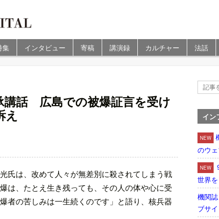
特集
インタビュー
寄稿
講演録
カルチャー
法話
承講話 広島での被爆証言を受け
訴え
イン
NEW
のウェ
NEW
光氏は、改めて人々が無差別に殺されてしまう戦
世界を
爆は、たとえ生き残っても、その人の体や心に受
機関誌
爆者の苦しみは一生続くのです」と語り、核兵器
ブサイ