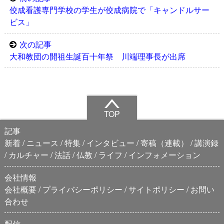
佼成看護専門学校の学生が佼成病院で「キャンドルサー
ビス」
次の記事
大和教団の開祖生誕百十年祭 川端理事長が出席
TOP
記事
新着
ニュース
特集
インタビュー
寄稿（連載）
講演録
カルチャー
法話
仏教
ライフ
インフォメーション
会社情報
会社概要
プライバシーポリシー
サイトポリシー
お問い
合わせ
配信