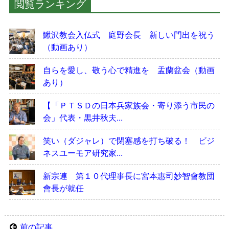
閲覧ランキング
鰍沢教会入仏式 庭野会長 新しい門出を祝う
（動画あり）
自らを愛し、敬う心で精進を 盂蘭盆会（動画
あり）
【「ＰＴＳＤの日本兵家族会・寄り添う市民の
会」代表・黒井秋夫...
笑い（ダジャレ）で閉塞感を打ち破る！ ビジ
ネスユーモア研究家...
新宗連 第１０代理事長に宮本惠司妙智會教団
會長が就任
前の記事