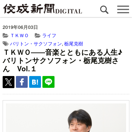
2019年06月03日
ＴＫＷＯ
ライフ
バリトン・サクソフォン
,
栃尾克樹
ＴＫＷＯ――音楽とともにある人生♪
バリトンサクソフォン・栃尾克樹さ
ん Vol.１