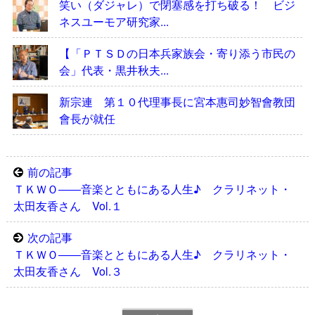
笑い（ダジャレ）で閉塞感を打ち破る！ ビジ
ネスユーモア研究家...
【「ＰＴＳＤの日本兵家族会・寄り添う市民の
会」代表・黒井秋夫...
新宗連 第１０代理事長に宮本惠司妙智會教団
會長が就任
前の記事
ＴＫＷＯ――音楽とともにある人生♪ クラリネット・
太田友香さん Vol.１
次の記事
ＴＫＷＯ――音楽とともにある人生♪ クラリネット・
太田友香さん Vol.３