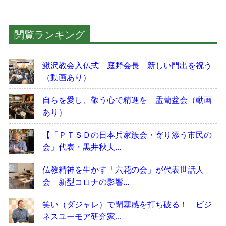
閲覧ランキング
鰍沢教会入仏式 庭野会長 新しい門出を祝う
（動画あり）
自らを愛し、敬う心で精進を 盂蘭盆会（動画
あり）
【「ＰＴＳＤの日本兵家族会・寄り添う市民の
会」代表・黒井秋夫...
仏教精神を生かす「六花の会」が代表世話人
会 新型コロナの影響...
笑い（ダジャレ）で閉塞感を打ち破る！ ビジ
ネスユーモア研究家...