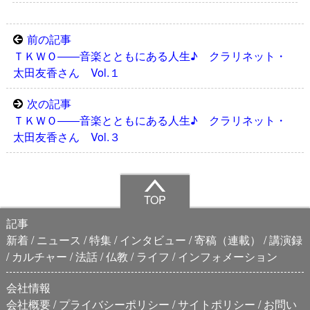
前の記事
ＴＫＷＯ――音楽とともにある人生♪ クラリネット・
太田友香さん Vol.１
次の記事
ＴＫＷＯ――音楽とともにある人生♪ クラリネット・
太田友香さん Vol.３
TOP
記事
新着
ニュース
特集
インタビュー
寄稿（連載）
講演録
カルチャー
法話
仏教
ライフ
インフォメーション
会社情報
会社概要
プライバシーポリシー
サイトポリシー
お問い