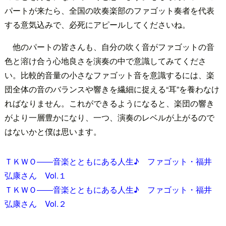
パートが来たら、全国の吹奏楽部のファゴット奏者を代表
する意気込みで、必死にアピールしてくださいね。
他のパートの皆さんも、自分の吹く音がファゴットの音
色と溶け合う心地良さを演奏の中で意識してみてくださ
い。比較的音量の小さなファゴット音を意識するには、楽
団全体の音のバランスや響きを繊細に捉える“耳”を養わなけ
ればなりません。これができるようになると、楽団の響き
がより一層豊かになり、一つ、演奏のレベルが上がるので
はないかと僕は思います。
ＴＫＷＯ――音楽とともにある人生♪ ファゴット・福井
弘康さん Vol.１
ＴＫＷＯ――音楽とともにある人生♪ ファゴット・福井
弘康さん Vol.２