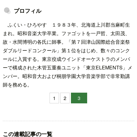
プロフィル
ふくい・ひろやす １９８３年、北海道上川郡当麻町生
まれ。昭和音楽大学卒業。ファゴットを一戸哲、太田茂、
故・水間博明の各氏に師事。「第７回津山国際総合音楽祭
ダブルリードコンクール」第１位をはじめ、数々のコンク
ールに入賞する。東京佼成ウインドオーケストラのメンバ
ーで構成された木管五重奏ユニット「東京ELEMENTS」メ
ンバー。昭和音大および桐朋学園大学音楽学部で非常勤講
師を務める。
1
2
3
この連載記事の一覧