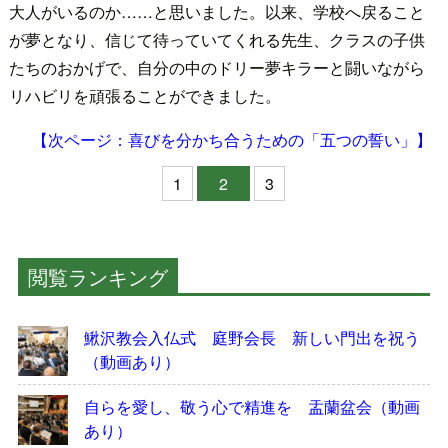
大人がいるのか……と思いました。以来、学校へ戻ること
が夢となり、信じて待っていてくれる先生、クラスの子供
たちのおかげで、自分の中のドリー夢キラーと闘いながら
リハビリを頑張ることができました。
【次ページ：喜びを分かち合うための「五つの誓い」】
1
2
3
閲覧ランキング
鰍沢教会入仏式 庭野会長 新しい門出を祝う
（動画あり）
自らを愛し、敬う心で精進を 盂蘭盆会（動画
あり）