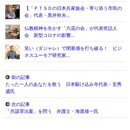
【「ＰＴＳＤの日本兵家族会・寄り添う市民の
会」代表・黒井秋夫...
仏教精神を生かす「六花の会」が代表世話人
会 新型コロナの影響...
笑い（ダジャレ）で閉塞感を打ち破る！ ビジ
ネスユーモア研究家...
前の記事
たった一人のあなたを救う 日本駆け込み寺代表・玄秀
盛氏
次の記事
「共謀罪法案」を問う 弁護士・海渡雄一氏