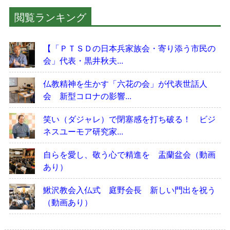
閲覧ランキング
【「ＰＴＳＤの日本兵家族会・寄り添う市民の
会」代表・黒井秋夫...
仏教精神を生かす「六花の会」が代表世話人
会 新型コロナの影響...
笑い（ダジャレ）で閉塞感を打ち破る！ ビジ
ネスユーモア研究家...
自らを愛し、敬う心で精進を 盂蘭盆会（動画
あり）
鰍沢教会入仏式 庭野会長 新しい門出を祝う
（動画あり）