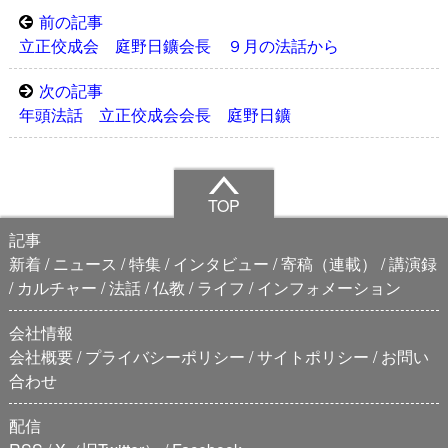
前の記事
立正佼成会 庭野日鑛会長 ９月の法話から
次の記事
年頭法話 立正佼成会会長 庭野日鑛
TOP
記事
新着
ニュース
特集
インタビュー
寄稿（連載）
講演録
カルチャー
法話
仏教
ライフ
インフォメーション
会社情報
会社概要
プライバシーポリシー
サイトポリシー
お問い
合わせ
配信