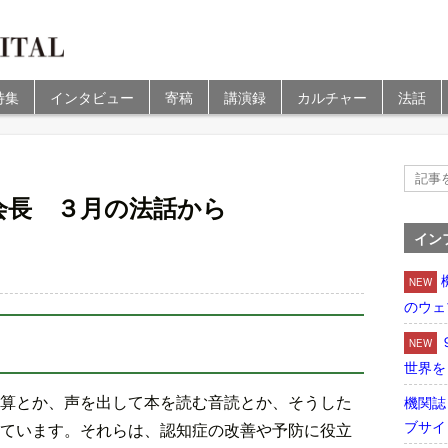
特集
インタビュー
寄稿
講演録
カルチャー
法話
会長 ３月の法話から
イン
NEW
のウェ
NEW
世界を
算とか、声を出して本を読む音読とか、そうした
機関誌
ブサイ
ています。それらは、認知症の改善や予防に役立