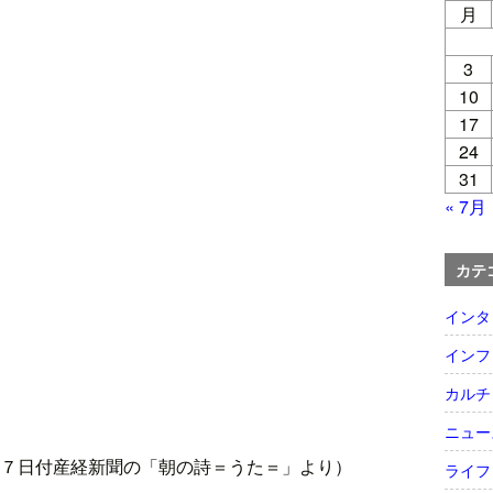
月
3
10
17
24
31
« 7月
カテ
インタ
インフ
カルチ
ニュー
７日付産経新聞の「朝の詩＝うた＝」より）
ライフ