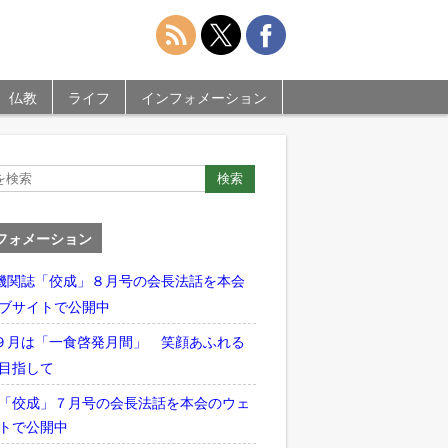
仏教
ライフ
インフォメーション
フォメーション
機関誌「佼成」８月号の会長法話を本会
ブサイトで公開中
９月は「一食啓発月間」 笑顔あふれる
目指して
「佼成」７月号の会長法話を本会のウェ
トで公開中