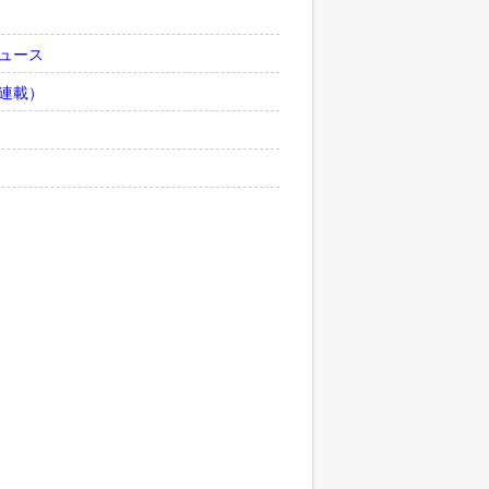
ュース
連載）