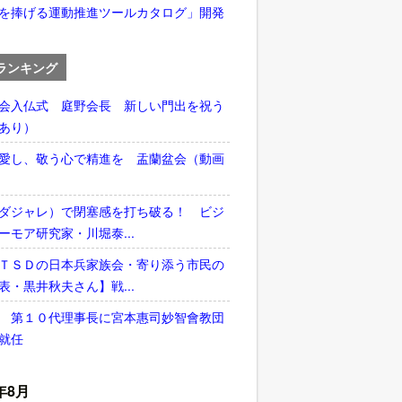
を捧げる運動推進ツールカタログ」開発
ランキング
会入仏式 庭野会長 新しい門出を祝う
あり）
愛し、敬う心で精進を 盂蘭盆会（動画
ダジャレ）で閉塞感を打ち破る！ ビジ
ーモア研究家・川堀泰...
ＴＳＤの日本兵家族会・寄り添う市民の
表・黒井秋夫さん】戦...
 第１０代理事長に宮本惠司妙智會教団
就任
年8月