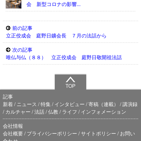
会 新型コロナの影響...
前の記事
立正佼成会 庭野日鑛会長 ７月の法話から
次の記事
唯仏与仏（８８） 立正佼成会 庭野日敬開祖法話
TOP
記事
新着
ニュース
特集
インタビュー
寄稿（連載）
講演録
カルチャー
法話
仏教
ライフ
インフォメーション
会社情報
会社概要
プライバシーポリシー
サイトポリシー
お問い
合わせ