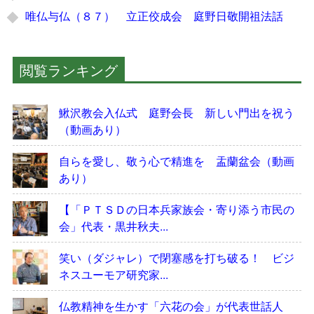
唯仏与仏（８７） 立正佼成会 庭野日敬開祖法話
閲覧ランキング
鰍沢教会入仏式 庭野会長 新しい門出を祝う
（動画あり）
自らを愛し、敬う心で精進を 盂蘭盆会（動画
あり）
【「ＰＴＳＤの日本兵家族会・寄り添う市民の
会」代表・黒井秋夫...
笑い（ダジャレ）で閉塞感を打ち破る！ ビジ
ネスユーモア研究家...
仏教精神を生かす「六花の会」が代表世話人