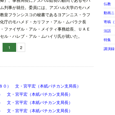
卿）、事務局長にアズハル総長の顧問であるモハ
仏教
ム判事が就任。委員には、アズハル大学のモハメ
動画ニ
教皇フランシスコの秘書であるヨアンニス・ラフ
化庁のモハメド・カリファ・アル・ムバラク長
寄稿（
・ファイザル・アル・メイティ事務総長、ＵＡＥ
法話
セル・ハレブ・アル・ムハイリ氏が就いた。
特集
1
2
講演録
８０） 文・宮平宏（本紙バチカン支局長）
） 文・宮平宏（本紙バチカン支局長）
） 文・宮平宏（本紙バチカン支局長）
） 文・宮平宏（本紙バチカン支局長）