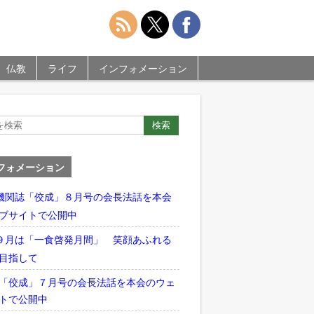
仏教
ライフ
インフォメーション
フォメーション
機関誌「佼成」８月号の会長法話を本会
ブサイトで公開中
９月は「一食啓発月間」 笑顔あふれる
目指して
「佼成」７月号の会長法話を本会のウェ
トで公開中