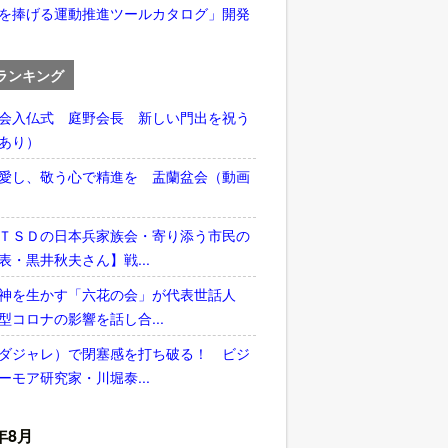
を捧げる運動推進ツールカタログ」開発
ランキング
会入仏式 庭野会長 新しい門出を祝う
あり）
愛し、敬う心で精進を 盂蘭盆会（動画
ＴＳＤの日本兵家族会・寄り添う市民の
表・黒井秋夫さん】戦...
神を生かす「六花の会」が代表世話人
型コロナの影響を話し合...
ダジャレ）で閉塞感を打ち破る！ ビジ
ーモア研究家・川堀泰...
年8月