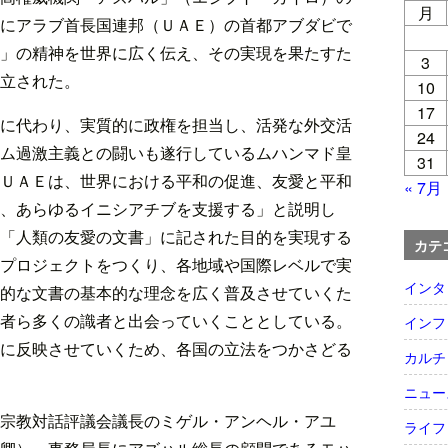
月
にアラブ首長国連邦（ＵＡＥ）の首都アブダビで
」の精神を世界に広く伝え、その実現を果たすた
3
立された。
10
17
に代わり、実質的に政権を担当し、活発な外交活
24
ム過激主義との闘いも遂行しているムハンマド皇
31
ＵＡＥは、世界における平和の促進、友愛と平和
« 7月
、あらゆるイニシアチブを支援する」と説明し
「人類の友愛の文書」に記された目的を実現する
カテ
プロジェクトをつくり、各地域や国際レベルで実
インタ
的な文書の基本的な理念を広く普及させていくた
者ら多くの識者と出会っていくこととしている。
インフ
に反映させていくため、各国の立法をつかさどる
カルチ
ニュー
宗教対話評議会議長のミゲル・アンヘル・アユ
ライフ