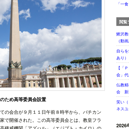
「一食
閲覧
鰍沢教
（動画
自らを
あり）
【「Ｐ
会」代
仏教精
会 新
のため高等委員会設置
笑い（
ネスユ
ての会合が９月１１日午前８時半から、バチカン
家で開催された。この高等委員会とは、教皇フラ
2026
高権威機関「アズハル」（エジプト・カイロ）の