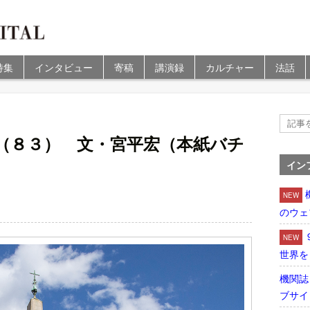
特集
インタビュー
寄稿
講演録
カルチャー
法話
（８３） 文・宮平宏（本紙バチ
イン
NEW
のウェ
NEW
世界を
機関誌
ブサイ