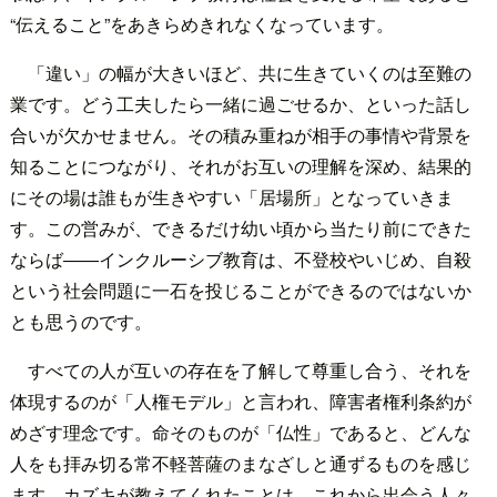
“伝えること”をあきらめきれなくなっています。
「違い」の幅が大きいほど、共に生きていくのは至難の
業です。どう工夫したら一緒に過ごせるか、といった話し
合いが欠かせません。その積み重ねが相手の事情や背景を
知ることにつながり、それがお互いの理解を深め、結果的
にその場は誰もが生きやすい「居場所」となっていきま
す。この営みが、できるだけ幼い頃から当たり前にできた
ならば――インクルーシブ教育は、不登校やいじめ、自殺
という社会問題に一石を投じることができるのではないか
とも思うのです。
すべての人が互いの存在を了解して尊重し合う、それを
体現するのが「人権モデル」と言われ、障害者権利条約が
めざす理念です。命そのものが「仏性」であると、どんな
人をも拝み切る常不軽菩薩のまなざしと通ずるものを感じ
ます。カズキが教えてくれたことは、これから出会う人々