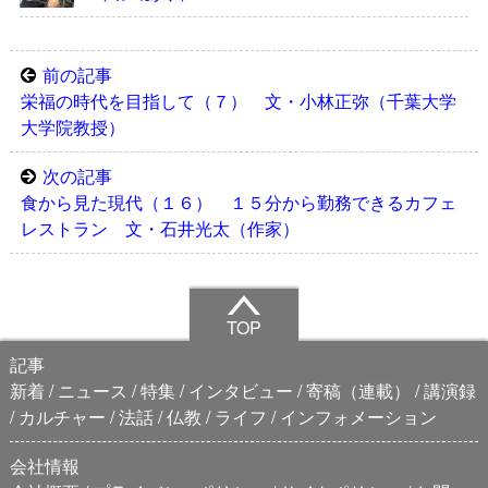
前の記事
栄福の時代を目指して（７） 文・小林正弥（千葉大学
大学院教授）
次の記事
食から見た現代（１６） １５分から勤務できるカフェ
レストラン 文・石井光太（作家）
TOP
記事
新着
ニュース
特集
インタビュー
寄稿（連載）
講演録
カルチャー
法話
仏教
ライフ
インフォメーション
会社情報