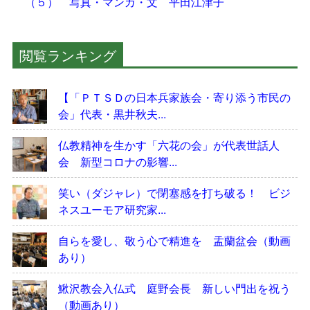
（５） 写真・マンガ・文 平田江津子
閲覧ランキング
【「ＰＴＳＤの日本兵家族会・寄り添う市民の
会」代表・黒井秋夫...
仏教精神を生かす「六花の会」が代表世話人
会 新型コロナの影響...
笑い（ダジャレ）で閉塞感を打ち破る！ ビジ
ネスユーモア研究家...
自らを愛し、敬う心で精進を 盂蘭盆会（動画
あり）
鰍沢教会入仏式 庭野会長 新しい門出を祝う
（動画あり）