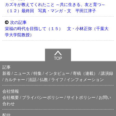
カズキが教えてくれたこと ～共に生きる、友と育つ～
（１２）最終回 写真・マンガ・文 平田江津子
次の記事
栄福の時代を目指して（１５） 文・小林正弥（千葉大
学大学院教授）
TOP
記事
新着
ニュース
特集
インタビュー
寄稿（連載）
講演録
カルチャー
法話
仏教
ライフ
インフォメーション
会社情報
会社概要
プライバシーポリシー
サイトポリシー
お問い
合わせ
配信