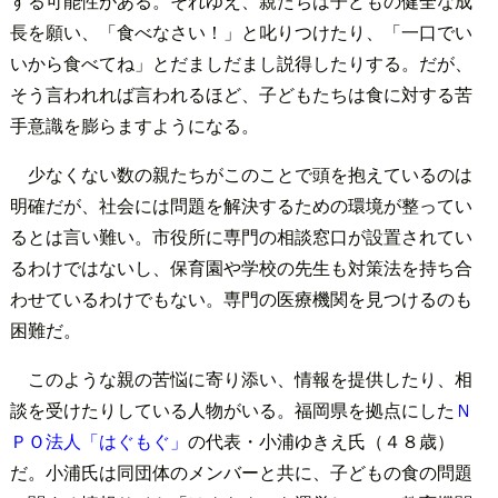
する可能性がある。それゆえ、親たちは子どもの健全な成
長を願い、「食べなさい！」と叱りつけたり、「一口でい
いから食べてね」とだましだまし説得したりする。だが、
そう言われれば言われるほど、子どもたちは食に対する苦
手意識を膨らますようになる。
少なくない数の親たちがこのことで頭を抱えているのは
明確だが、社会には問題を解決するための環境が整ってい
るとは言い難い。市役所に専門の相談窓口が設置されてい
るわけではないし、保育園や学校の先生も対策法を持ち合
わせているわけでもない。専門の医療機関を見つけるのも
困難だ。
このような親の苦悩に寄り添い、情報を提供したり、相
談を受けたりしている人物がいる。福岡県を拠点にした
Ｎ
ＰＯ法人「はぐもぐ」
の代表・小浦ゆきえ氏（４８歳）
だ。小浦氏は同団体のメンバーと共に、子どもの食の問題