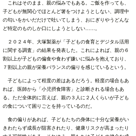
これはそのまま、親の悩みでもある。ご飯を作っても、
子どもが無関心でほとんど箸をつけようとしない、調理中
の匂いをかいだだけで吐いてしまう、おにぎりやうどんな
ど特定のものしか口にしようとしない……。
２０２４年、大塚製薬が「子どもの食育とデジタル活用
に関する調査」の結果を発表した。これによれば、親の６
割以上が子どもの偏食や食わず嫌いに悩みを抱えており、
７割以上の親が栄養バランスの偏りを感じているという。
子どもによって程度の差はあるだろう。軽度の場合もあ
れば、医師から「小児摂食障害」と診断される場合もあ
る。ただ全体的に言えば、親の３人に２人くらいが子ども
の食について困りごとを持っているのだ。
食の偏りがあれば、子どもたちの身体に十分な栄養がい
きわたらず成長が阻害されたり、健康リスクが高まったり