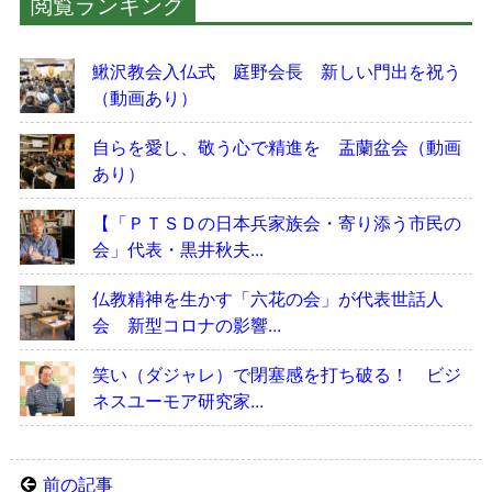
閲覧ランキング
鰍沢教会入仏式 庭野会長 新しい門出を祝う
（動画あり）
自らを愛し、敬う心で精進を 盂蘭盆会（動画
あり）
【「ＰＴＳＤの日本兵家族会・寄り添う市民の
会」代表・黒井秋夫...
仏教精神を生かす「六花の会」が代表世話人
会 新型コロナの影響...
笑い（ダジャレ）で閉塞感を打ち破る！ ビジ
ネスユーモア研究家...
前の記事