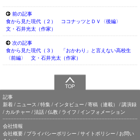
前の記事
食から見た現代（２） ココナッツとＤＶ〈後編〉
文・石井光太（作家）
次の記事
食から見た現代（３） 「おかわり」と言えない高校生
〈前編〉 文・石井光太（作家）
TOP
記事
新着
ニュース
特集
インタビュー
寄稿（連載）
講演録
カルチャー
法話
仏教
ライフ
インフォメーション
会社情報
会社概要
プライバシーポリシー
サイトポリシー
お問い