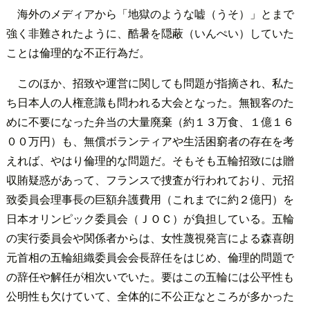
海外のメディアから「地獄のような嘘（うそ）」とまで
強く非難されたように、酷暑を隠蔽（いんぺい）していた
ことは倫理的な不正行為だ。
このほか、招致や運営に関しても問題が指摘され、私た
ち日本人の人権意識も問われる大会となった。無観客のた
めに不要になった弁当の大量廃棄（約１３万食、１億１６
００万円）も、無償ボランティアや生活困窮者の存在を考
えれば、やはり倫理的な問題だ。そもそも五輪招致には贈
収賄疑惑があって、フランスで捜査が行われており、元招
致委員会理事長の巨額弁護費用（これまでに約２億円）を
日本オリンピック委員会（ＪＯＣ）が負担している。五輪
の実行委員会や関係者からは、女性蔑視発言による森喜朗
元首相の五輪組織委員会会長辞任をはじめ、倫理的問題で
の辞任や解任が相次いでいた。要はこの五輪には公平性も
公明性も欠けていて、全体的に不公正なところが多かった