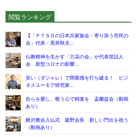
閲覧ランキング
【「ＰＴＳＤの日本兵家族会・寄り添う市民の
会」代表・黒井秋夫...
仏教精神を生かす「六花の会」が代表世話人
会 新型コロナの影響...
笑い（ダジャレ）で閉塞感を打ち破る！ ビジ
ネスユーモア研究家...
自らを愛し、敬う心で精進を 盂蘭盆会（動画
あり）
鰍沢教会入仏式 庭野会長 新しい門出を祝う
（動画あり）