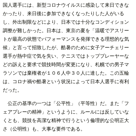
国人選手には、新型コロナウイルスに感染して来日できな
かったり、来日後に参加できなくなったりした人がいる
し、外出制限などにより、日本では十分なコンディション
調整が難しかった。日本は、東京の夏を「温暖でアスリー
トが最高の状態でパフォーマンスを発揮できる理想的な気
候」と言って招致したが、酷暑のために女子アーチェリー
選手が熱中症で気を失い、テニスではトッププレーヤーな
どの訴えと要求で競技時間が変更になり、札幌での男子マ
ラソンでは棄権者が１０６人中３０人に達した。この五輪
は、コロナ禍や酷暑という状況によって日本人選手に有利
だった。
公正の基準の一つは「公平性」（平等性）だ。また「フ
ェアプレーの精神」というように、ルールには反していな
くとも、競技を高潔な精神で行うという倫理的な公明正大
さ（公明性）も、大事な要件である。