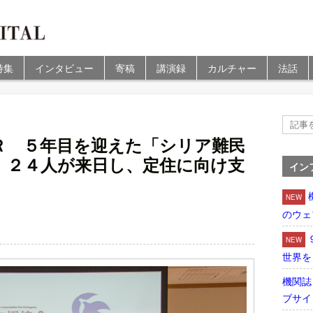
特集
インタビュー
寄稿
講演録
カルチャー
法話
Ｒ ５年目を迎えた「シリア難民
 ２４人が来日し、定住に向け支
イン
NEW
のウェ
NEW
世界を
機関誌
ブサイ