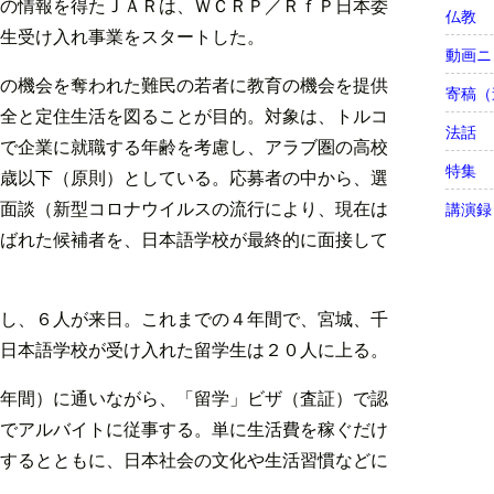
の情報を得たＪＡＲは、ＷＣＲＰ／ＲｆＰ日本委
仏教
生受け入れ事業をスタートした。
動画ニ
の機会を奪われた難民の若者に教育の機会を提供
寄稿（
全と定住生活を図ることが目的。対象は、トルコ
法話
で企業に就職する年齢を考慮し、アラブ圏の高校
特集
歳以下（原則）としている。応募者の中から、選
面談（新型コロナウイルスの流行により、現在は
講演録
ばれた候補者を、日本語学校が最終的に面接して
し、６人が来日。これまでの４年間で、宮城、千
日本語学校が受け入れた留学生は２０人に上る。
年間）に通いながら、「留学」ビザ（査証）で認
でアルバイトに従事する。単に生活費を稼ぐだけ
するとともに、日本社会の文化や生活習慣などに