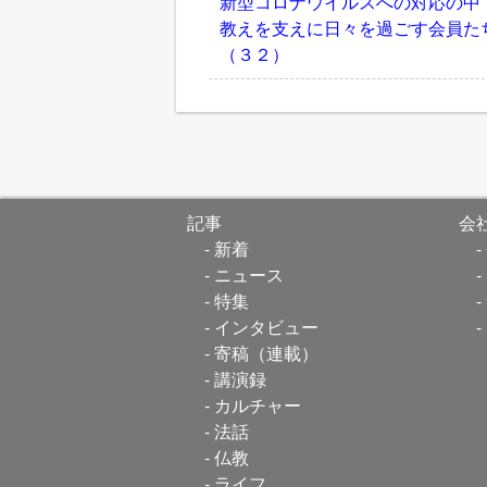
新型コロナウイルスへの対応の
教えを支えに日々を過ごす会員た
（３２）
記事
会
新着
ニュース
特集
インタビュー
寄稿（連載）
講演録
カルチャー
法話
仏教
ライフ