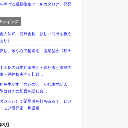
を捧げる運動推進ツールカタログ」開発
ランキング
会入仏式 庭野会長 新しい門出を祝う
あり）
愛し、敬う心で精進を 盂蘭盆会（動画
ＴＳＤの日本兵家族会・寄り添う市民の
表・黒井秋夫さん】戦...
神を生かす「六花の会」が代表世話人
型コロナの影響を話し合...
ダジャレ）で閉塞感を打ち破る！ ビジ
ーモア研究家・川堀泰...
年8月