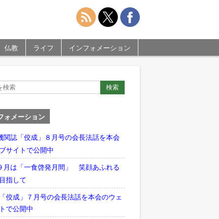
仏教
ライフ
インフォメーション
フォメーション
機関誌「佼成」８月号の会長法話を本会
ブサイトで公開中
９月は「一食啓発月間」 笑顔あふれる
目指して
「佼成」７月号の会長法話を本会のウェ
トで公開中