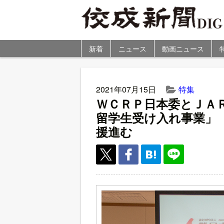
新着
ニュース
動画ニュース
2021年07月15日
特集
ＷＣＲＰ日本委とＪＡ
留学生受け入れ事業」
援進む