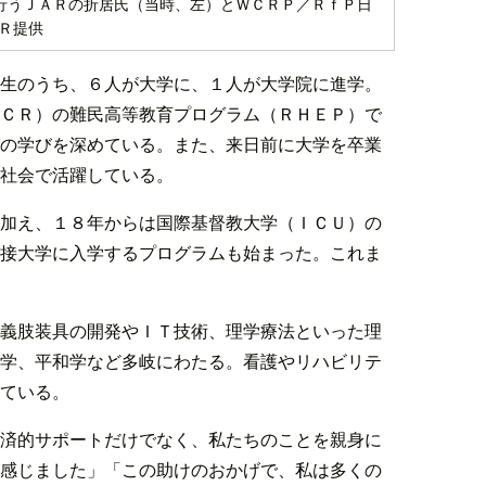
行うＪＡＲの折居氏（当時、左）とＷＣＲＰ／ＲｆＰ日
Ｒ提供
生のうち、６人が大学に、１人が大学院に進学。
ＣＲ）の難民高等教育プログラム（ＲＨＥＰ）で
の学びを深めている。また、来日前に大学を卒業
社会で活躍している。
加え、１８年からは国際基督教大学（ＩＣＵ）の
接大学に入学するプログラムも始まった。これま
義肢装具の開発やＩＴ技術、理学療法といった理
学、平和学など多岐にわたる。看護やリハビリテ
ている。
済的サポートだけでなく、私たちのことを親身に
感じました」「この助けのおかげで、私は多くの