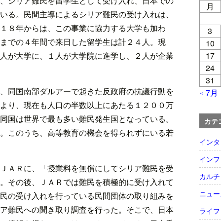
、シリア難民を留学生として受け入れ、日本での
月
いる。民間主導によるシリア難民の受け入れは、
１８年からは、この事業に協力する大学も加わ
3
までの４年間で来日した留学生は計２４人。現
10
17
人が大学に、１人が大学院に進学し、２人が企業
24
31
、同国南部ダルアーで起きた反政府の抗議行動を
« 7月
より、現在も人口の半数以上にあたる１２００万
同国は世界で最も多い難民発生国となっている。
カテ
。このうち、高等教育の機会を得られずにいる若
インタ
インフ
ＪＡＲに、「授業料を無償にしてシリア難民を受
カルチ
。その後、ＪＡＲでは難民を積極的に受け入れて
ニュー
民の受け入れを行っている民間団体の取り組みを
ア難民への聞き取り調査を行った。そこで、日本
ライフ