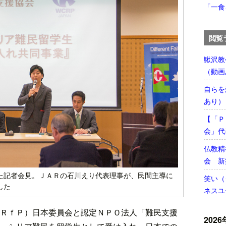
「一食
閲覧
鰍沢教
（動画
自らを
あり）
【「Ｐ
会」代
仏教精
会 新
た記者会見。ＪＡＲの石川えり代表理事が、民間主導に
笑い（
した
ネスユ
ＲｆＰ）日本委員会と認定ＮＰＯ法人「難民支援
2026