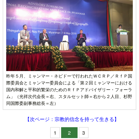
昨年５月、ミャンマー・ネピドーで行われたＷＣＲＰ／ＲｆＰ国
際委員会とミャンマー委員会による「第２回ミャンマーにおける
国内和解と平和的繁栄のためのＲｆＰアドバイザリー・フォーラ
ム」（光祥次代会長＝右、スタルセット師＝右から２人目、杉野
同国際委副事務総長＝左）
【次ページ：宗教的信念を持って生きる】
1
2
3