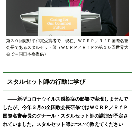
第３０回庭野平和賞受賞者で、現在、ＷＣＲＰ／ＲｆＰ国際名誉
会長であるスタルセット師（ＷＣＲＰ／ＲｆＰの第１０回世界大
会で＝同日本委提供）
スタルセット師の行動に学び
――新型コロナウイルス感染症の影響で実現しませんで
したが、今年３月の全国教会長研修ではＷＣＲＰ／ＲｆＰ
国際名誉会長のグナール・スタルセット師の講演が予定さ
れていました。スタルセット師について教えてください