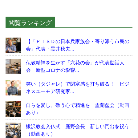
閲覧ランキング
【「ＰＴＳＤの日本兵家族会・寄り添う市民の
会」代表・黒井秋夫...
仏教精神を生かす「六花の会」が代表世話人
会 新型コロナの影響...
笑い（ダジャレ）で閉塞感を打ち破る！ ビジ
ネスユーモア研究家...
自らを愛し、敬う心で精進を 盂蘭盆会（動画
あり）
鰍沢教会入仏式 庭野会長 新しい門出を祝う
（動画あり）