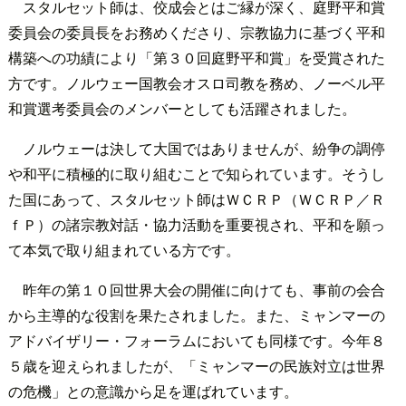
スタルセット師は、佼成会とはご縁が深く、庭野平和賞
委員会の委員長をお務めくださり、宗教協力に基づく平和
構築への功績により「第３０回庭野平和賞」を受賞された
方です。ノルウェー国教会オスロ司教を務め、ノーベル平
和賞選考委員会のメンバーとしても活躍されました。
ノルウェーは決して大国ではありませんが、紛争の調停
や和平に積極的に取り組むことで知られています。そうし
た国にあって、スタルセット師はＷＣＲＰ（ＷＣＲＰ／Ｒ
ｆＰ）の諸宗教対話・協力活動を重要視され、平和を願っ
て本気で取り組まれている方です。
昨年の第１０回世界大会の開催に向けても、事前の会合
から主導的な役割を果たされました。また、ミャンマーの
アドバイザリー・フォーラムにおいても同様です。今年８
５歳を迎えられましたが、「ミャンマーの民族対立は世界
の危機」との意識から足を運ばれています。