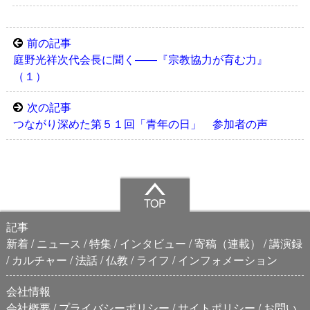
前の記事
庭野光祥次代会長に聞く――『宗教協力が育む力』
（１）
次の記事
つながり深めた第５１回「青年の日」 参加者の声
TOP
記事
新着
ニュース
特集
インタビュー
寄稿（連載）
講演録
カルチャー
法話
仏教
ライフ
インフォメーション
会社情報
会社概要
プライバシーポリシー
サイトポリシー
お問い