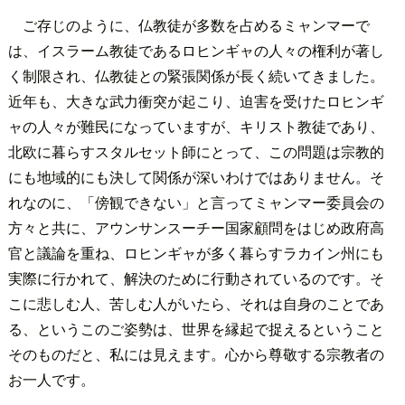
ご存じのように、仏教徒が多数を占めるミャンマーで
は、イスラーム教徒であるロヒンギャの人々の権利が著し
く制限され、仏教徒との緊張関係が長く続いてきました。
近年も、大きな武力衝突が起こり、迫害を受けたロヒンギ
ャの人々が難民になっていますが、キリスト教徒であり、
北欧に暮らすスタルセット師にとって、この問題は宗教的
にも地域的にも決して関係が深いわけではありません。そ
れなのに、「傍観できない」と言ってミャンマー委員会の
方々と共に、アウンサンスーチー国家顧問をはじめ政府高
官と議論を重ね、ロヒンギャが多く暮らすラカイン州にも
実際に行かれて、解決のために行動されているのです。そ
こに悲しむ人、苦しむ人がいたら、それは自身のことであ
る、というこのご姿勢は、世界を縁起で捉えるということ
そのものだと、私には見えます。心から尊敬する宗教者の
お一人です。