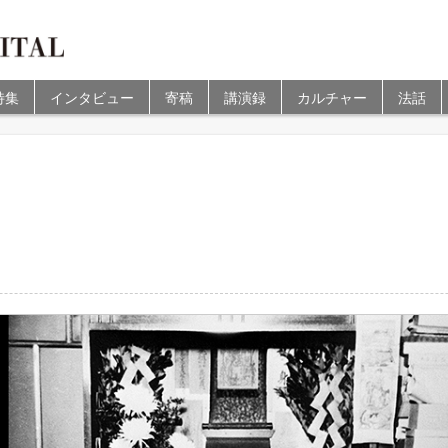
特集
インタビュー
寄稿
講演録
カルチャー
法話