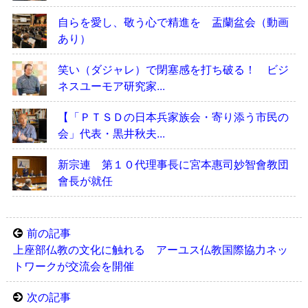
自らを愛し、敬う心で精進を 盂蘭盆会（動画
あり）
笑い（ダジャレ）で閉塞感を打ち破る！ ビジ
ネスユーモア研究家...
【「ＰＴＳＤの日本兵家族会・寄り添う市民の
会」代表・黒井秋夫...
新宗連 第１０代理事長に宮本惠司妙智會教団
會長が就任
前の記事
上座部仏教の文化に触れる アーユス仏教国際協力ネッ
トワークが交流会を開催
次の記事