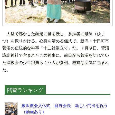
大釜で沸かした熱湯に笹を浸し、参拝者に飛沫（ひま
つ）を振りかける。心身を清める儀式で、新潟・十日町市
菅沼の伝統的な神事「十二社湯立て」だ。７月９日、菅沼
諏訪神社で営まれたこの神事に、前日から菅沼を訪れてい
た津教会の少年部員ら４０人が参列。厳粛な空気に包まれ
た。
閲覧ランキング
鰍沢教会入仏式 庭野会長 新しい門出を祝う
（動画あり）