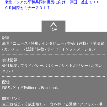
東北アジアの平和共同体構築に向け 韓国・釜山でＩＰ
ＣＲ国際セミナー２０１７
TOP
記事
新着
ニュース
特集
インタビュー
寄稿（連載）
講演録
カルチャー
法話
仏教
ライフ
インフォメーション
会社情報
会社概要
プライバシーポリシー
サイトポリシー
お問い
合わせ
配信
RSS
X（旧Twitter）
Facebook
関連リンク
立正佼成会
佼成出版社
一食を捧げる運動
アフリカへ毛