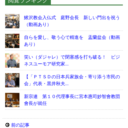
鰍沢教会入仏式 庭野会長 新しい門出を祝う
（動画あり）
自らを愛し、敬う心で精進を 盂蘭盆会（動画
あり）
笑い（ダジャレ）で閉塞感を打ち破る！ ビジ
ネスユーモア研究家...
【「ＰＴＳＤの日本兵家族会・寄り添う市民の
会」代表・黒井秋夫...
新宗連 第１０代理事長に宮本惠司妙智會教団
會長が就任
前の記事