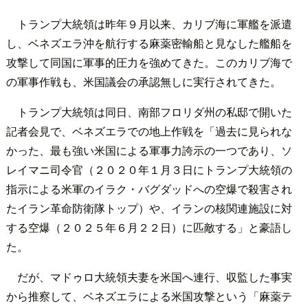
トランプ大統領は昨年９月以来、カリブ海に軍艦を派遣
し、ベネズエラ沖を航行する麻薬密輸船と見なした艦船を
攻撃して同国に軍事的圧力を強めてきた。このカリブ海で
の軍事作戦も、米国議会の承認無しに実行されてきた。
トランプ大統領は同日、南部フロリダ州の私邸で開いた
記者会見で、ベネズエラでの地上作戦を「過去に見られな
かった、最も強い米国による軍事力誇示の一つであり、ソ
レイマニ司令官（２０２０年１月３日にトランプ大統領の
指示による米軍のイラク・バグダッドへの空爆で殺害され
たイラン革命防衛隊トップ）や、イランの核関連施設に対
する空爆（２０２５年６月２２日）に匹敵する」と豪語し
た。
だが、マドゥロ大統領夫妻を米国へ連行、収監した事実
から推察して、ベネズエラによる米国攻撃という「麻薬テ