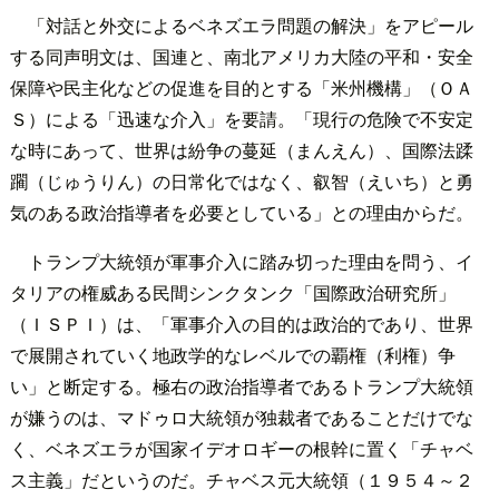
「対話と外交によるベネズエラ問題の解決」をアピール
する同声明文は、国連と、南北アメリカ大陸の平和・安全
保障や民主化などの促進を目的とする「米州機構」（ＯＡ
Ｓ）による「迅速な介入」を要請。「現行の危険で不安定
な時にあって、世界は紛争の蔓延（まんえん）、国際法蹂
躙（じゅうりん）の日常化ではなく、叡智（えいち）と勇
気のある政治指導者を必要としている」との理由からだ。
トランプ大統領が軍事介入に踏み切った理由を問う、イ
タリアの権威ある民間シンクタンク「国際政治研究所」
（ＩＳＰＩ）は、「軍事介入の目的は政治的であり、世界
で展開されていく地政学的なレベルでの覇権（利権）争
い」と断定する。極右の政治指導者であるトランプ大統領
が嫌うのは、マドゥロ大統領が独裁者であることだけでな
く、ベネズエラが国家イデオロギーの根幹に置く「チャベ
ス主義」だというのだ。チャベス元大統領（１９５４～２