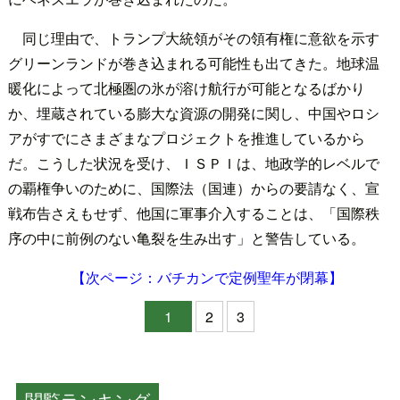
同じ理由で、トランプ大統領がその領有権に意欲を示す
グリーンランドが巻き込まれる可能性も出てきた。地球温
暖化によって北極圏の氷が溶け航行が可能となるばかり
か、埋蔵されている膨大な資源の開発に関し、中国やロシ
アがすでにさまざまなプロジェクトを推進しているから
だ。こうした状況を受け、ＩＳＰＩは、地政学的レベルで
の覇権争いのために、国際法（国連）からの要請なく、宣
戦布告さえもせず、他国に軍事介入することは、「国際秩
序の中に前例のない亀裂を生み出す」と警告している。
【次ページ：バチカンで定例聖年が閉幕】
1
2
3
閲覧ランキング