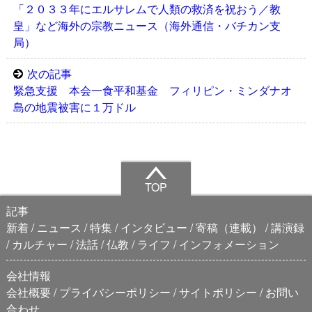
「２０３３年にエルサレムで人類の救済を祝おう／教
皇」など海外の宗教ニュース（海外通信・バチカン支
局）
次の記事
緊急支援 本会一食平和基金 フィリピン・ミンダナオ
島の地震被害に１万ドル
TOP
記事
新着
ニュース
特集
インタビュー
寄稿（連載）
講演録
カルチャー
法話
仏教
ライフ
インフォメーション
会社情報
会社概要
プライバシーポリシー
サイトポリシー
お問い
合わせ