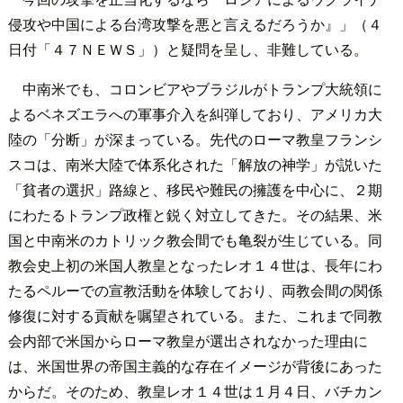
侵攻や中国による台湾攻撃を悪と言えるだろうか』」（４
日付「４７ＮＥＷＳ」）と疑問を呈し、非難している。
中南米でも、コロンビアやブラジルがトランプ大統領に
よるベネズエラへの軍事介入を糾弾しており、アメリカ大
陸の「分断」が深まっている。先代のローマ教皇フランシ
スコは、南米大陸で体系化された「解放の神学」が説いた
「貧者の選択」路線と、移民や難民の擁護を中心に、２期
にわたるトランプ政権と鋭く対立してきた。その結果、米
国と中南米のカトリック教会間でも亀裂が生じている。同
教会史上初の米国人教皇となったレオ１４世は、長年にわ
たるペルーでの宣教活動を体験しており、両教会間の関係
修復に対する貢献を嘱望されている。また、これまで同教
会内部で米国からローマ教皇が選出されなかった理由に
は、米国世界の帝国主義的な存在イメージが背後にあった
からだ。そのため、教皇レオ１４世は１月４日、バチカン