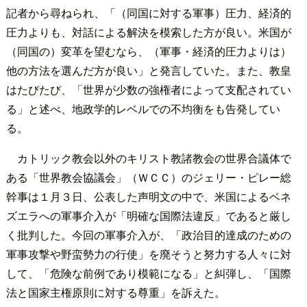
記者から尋ねられ、「（同国に対する軍事）圧力、経済的
圧力よりも、対話による解決を模索した方が良い。米国が
（同国の）変革を望むなら、（軍事・経済的圧力よりは）
他の方法を選んだ方が良い」と発言していた。また、教皇
はたびたび、「世界が少数の強権者によって支配されてい
る」と述べ、地政学的レベルでの不均衡をも告発してい
る。
カトリック教会以外のキリスト教諸教会の世界合議体で
ある「世界教会協議会」（ＷＣＣ）のジェリー・ピレー総
幹事は１月３日、公表した声明文の中で、米国によるベネ
ズエラへの軍事介入が「明確な国際法違反」であると厳し
く批判した。今回の軍事介入が、「政治目的達成のための
軍事攻撃や野蛮勢力の行使」を廃そうと努力する人々に対
して、「危険な前例であり模範になる」と糾弾し、「国際
法と国家主権原則に対する尊重」を訴えた。