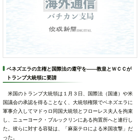
ベネズエラの主権と国際法の遵守を――教皇とＷＣＣが
トランプ大統領に要請
米国のトランプ大統領は１月３日、国際法（国連）や米
国議会の承認を得ることなく、大統領権限でベネズエラに
軍事介入してマドゥロ同国大統領とフローレス夫人を拘束
し、ニューヨーク・ブルックリンにある拘置所へと連行し
た。彼らに対する容疑は、「麻薬テロによる米国攻撃」だ
った。