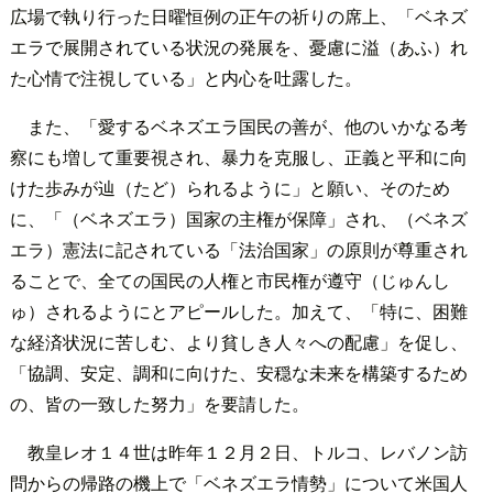
広場で執り行った日曜恒例の正午の祈りの席上、「ベネズ
エラで展開されている状況の発展を、憂慮に溢（あふ）れ
た心情で注視している」と内心を吐露した。
また、「愛するベネズエラ国民の善が、他のいかなる考
察にも増して重要視され、暴力を克服し、正義と平和に向
けた歩みが辿（たど）られるように」と願い、そのため
に、「（ベネズエラ）国家の主権が保障」され、（ベネズ
エラ）憲法に記されている「法治国家」の原則が尊重され
ることで、全ての国民の人権と市民権が遵守（じゅんし
ゅ）されるようにとアピールした。加えて、「特に、困難
な経済状況に苦しむ、より貧しき人々への配慮」を促し、
「協調、安定、調和に向けた、安穏な未来を構築するため
の、皆の一致した努力」を要請した。
教皇レオ１４世は昨年１２月２日、トルコ、レバノン訪
問からの帰路の機上で「ベネズエラ情勢」について米国人