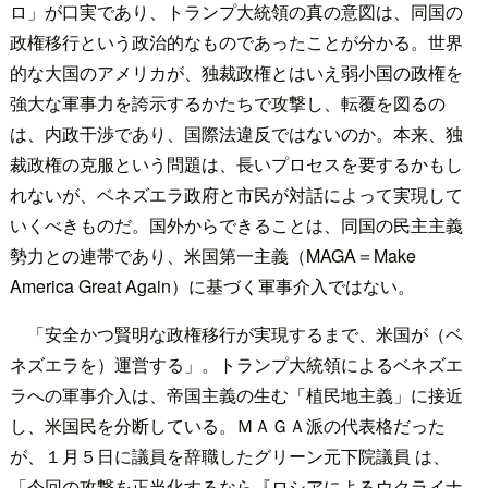
ロ」が口実であり、トランプ大統領の真の意図は、同国の
政権移行という政治的なものであったことが分かる。世界
的な大国のアメリカが、独裁政権とはいえ弱小国の政権を
強大な軍事力を誇示するかたちで攻撃し、転覆を図るの
は、内政干渉であり、国際法違反ではないのか。本来、独
裁政権の克服という問題は、長いプロセスを要するかもし
れないが、ベネズエラ政府と市民が対話によって実現して
いくべきものだ。国外からできることは、同国の民主主義
勢力との連帯であり、米国第一主義（MAGA＝Make
America Great Again）に基づく軍事介入ではない。
「安全かつ賢明な政権移行が実現するまで、米国が（ベ
ネズエラを）運営する」。トランプ大統領によるベネズエ
ラへの軍事介入は、帝国主義の生む「植民地主義」に接近
し、米国民を分断している。ＭＡＧＡ派の代表格だった
が、１月５日に議員を辞職したグリーン元下院議員 は、
「今回の攻撃を正当化するなら『ロシアによるウクライナ