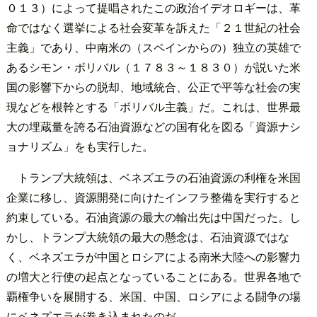
０１３）によって提唱されたこの政治イデオロギーは、革
命ではなく選挙による社会変革を訴えた「２１世紀の社会
主義」であり、中南米の（スペインからの）独立の英雄で
あるシモン・ボリバル（１７８３～１８３０）が説いた米
国の影響下からの脱却、地域統合、公正で平等な社会の実
現などを根幹とする「ボリバル主義」だ。これは、世界最
大の埋蔵量を誇る石油資源などの国有化を図る「資源ナシ
ョナリズム」をも実行した。
トランプ大統領は、ベネズエラの石油資源の利権を米国
企業に移し、資源開発に向けたインフラ整備を実行すると
約束している。石油資源の最大の輸出先は中国だった。し
かし、トランプ大統領の最大の懸念は、石油資源ではな
く、ベネズエラが中国とロシアによる南米大陸への影響力
の増大と行使の起点となっていることにある。世界各地で
覇権争いを展開する、米国、中国、ロシアによる闘争の場
にベネズエラが巻き込まれたのだ。