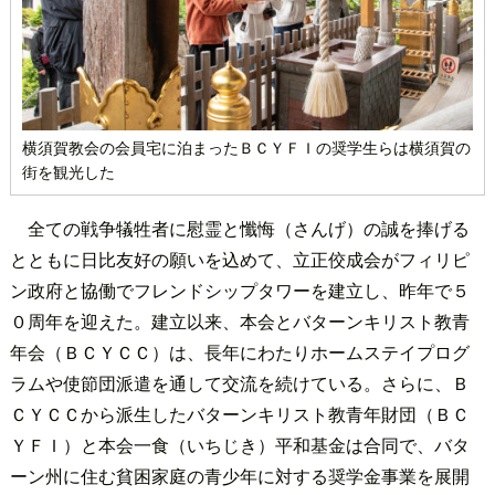
横須賀教会の会員宅に泊まったＢＣＹＦＩの奨学生らは横須賀の
街を観光した
全ての戦争犠牲者に慰霊と懺悔（さんげ）の誠を捧げる
とともに日比友好の願いを込めて、立正佼成会がフィリピ
ン政府と協働でフレンドシップタワーを建立し、昨年で５
０周年を迎えた。建立以来、本会とバターンキリスト教青
年会（ＢＣＹＣＣ）は、長年にわたりホームステイプログ
ラムや使節団派遣を通して交流を続けている。さらに、Ｂ
ＣＹＣＣから派生したバターンキリスト教青年財団（ＢＣ
ＹＦＩ）と本会一食（いちじき）平和基金は合同で、バタ
ーン州に住む貧困家庭の青少年に対する奨学金事業を展開