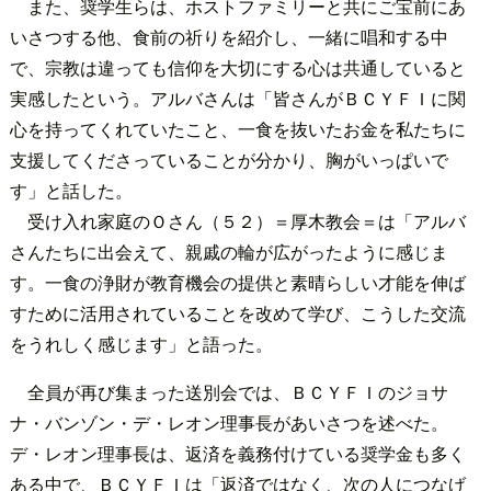
また、奨学生らは、ホストファミリーと共にご宝前にあ
いさつする他、食前の祈りを紹介し、一緒に唱和する中
で、宗教は違っても信仰を大切にする心は共通していると
実感したという。アルバさんは「皆さんがＢＣＹＦＩに関
心を持ってくれていたこと、一食を抜いたお金を私たちに
支援してくださっていることが分かり、胸がいっぱいで
す」と話した。
受け入れ家庭のＯさん（５２）＝厚木教会＝は「アルバ
さんたちに出会えて、親戚の輪が広がったように感じま
す。一食の浄財が教育機会の提供と素晴らしい才能を伸ば
すために活用されていることを改めて学び、こうした交流
をうれしく感じます」と語った。
全員が再び集まった送別会では、ＢＣＹＦＩのジョサ
ナ・バンゾン・デ・レオン理事長があいさつを述べた。
デ・レオン理事長は、返済を義務付けている奨学金も多く
ある中で、ＢＣＹＦＩは「返済ではなく、次の人につなげ