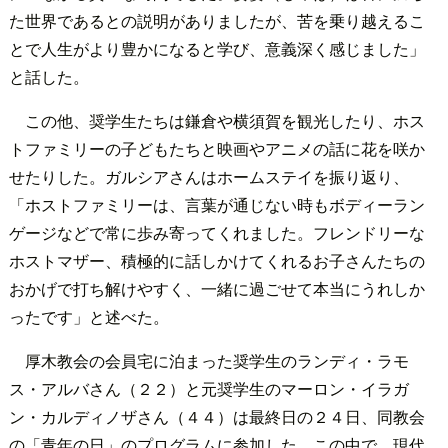
た世界であるとの説明がありましたが、苦を乗り越えるこ
とで人生がより豊かになると学び、意義深く感じました」
と話した。
この他、奨学生たちは鎌倉や横須賀を観光したり、ホス
トファミリーの子どもたちと映画やアニメの話に花を咲か
せたりした。ガルシアさんはホームステイを振り返り、
「ホストファミリーは、言葉が通じない時もボディーラン
ゲージなどで常に歩み寄ってくれました。フレンドリーな
ホストマザー、積極的に話しかけてくれるお子さんたちの
おかげで打ち解けやすく、一緒に過ごせて本当にうれしか
ったです」と述べた。
厚木教会の会員宅に泊まった奨学生のランディ・ラモ
ス・アルバさん（２２）と元奨学生のマーロン・イラガ
ン・カルディノザさん（４４）は最終日の２４日、同教会
の「青年の日」のプログラムに参加した。この中で、現代