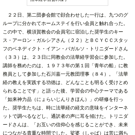
２２日、第二団参会館で顔合わせした一行は、九つのグ
ループに分かれてホームステイを行い会員と触れ合った。
この中で、横須賀教会の会員宅に宿泊した奨学生のキー
ス・アーロン・ガルシアさん（２２）とＢＣＹＣＣスタッ
フのベネディクト・イアン・バガルソ・トリニダードさん
（３３）は、２３日に同教会の法華経学習会に参加した。
講師を務めたのは、１９７３年の第１回「青年の船」に教
務員として参加した石川嘉一元教団理事（８４）。「法華
経の教えを実践する功徳は、どんなことも明るく受けとめ
られることです」と語った後、学習会の中心テーマである
「如来神力品（にょらいじんりきほん）」の研修を行っ
た。奨学生たちは、時に法華経の経文の意味をインターネ
ットで調べるなどし、通訳者の声に耳を傾けた。トリニダ
ードさんは、「お互いの信仰心を感じることができ、未来
につながる貴重な時間でした。娑婆（しゃば）は苦に満ち