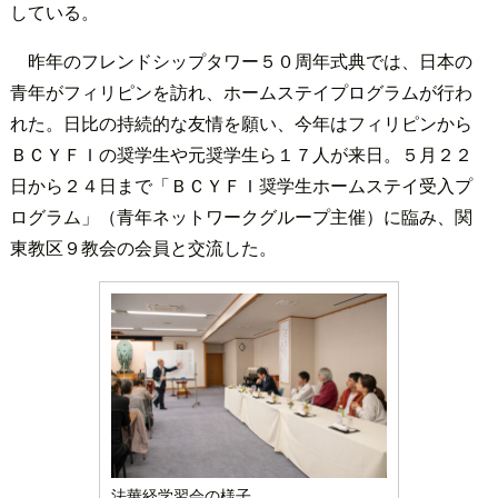
している。
昨年のフレンドシップタワー５０周年式典では、日本の
青年がフィリピンを訪れ、ホームステイプログラムが行わ
れた。日比の持続的な友情を願い、今年はフィリピンから
ＢＣＹＦＩの奨学生や元奨学生ら１７人が来日。５月２２
日から２４日まで「ＢＣＹＦＩ奨学生ホームステイ受入プ
ログラム」（青年ネットワークグループ主催）に臨み、関
東教区９教会の会員と交流した。
法華経学習会の様子