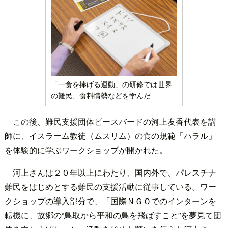
「一食を捧げる運動」の研修では世界
の難民、食料情勢などを学んだ
この後、難民支援団体ピースバードの河上友香代表を講
師に、イスラーム教徒（ムスリム）の食の規範「ハラル」
を体験的に学ぶワークショップが開かれた。
河上さんは２０年以上にわたり、国内外で、パレスチナ
難民をはじめとする難民の支援活動に従事している。ワー
クショップの導入部分で、「国際ＮＧＯでのインターンを
転機に、故郷の“鳥取から平和の鳥を飛ばすこと”を夢見て団