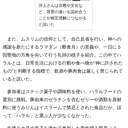
河上さんは宗教や文化な
ど、背景の違いを認め合う
ことが相互理解につながる
と説いた
また、ムスリムの信仰として、自己反省を行い、神への
感謝を新たにするラマダン（断食月）の意義や、一日に５
回聖地の方角を向いて行う礼拝の様子を紹介。この中でハ
ラルとは、日常生活における行動や食べ物が“神に許された
もの”と判断する指標で、飲酒や豚肉食は厳しく禁じられて
いると説いた。
参加者はスナック菓子や調味料を使い、ハラルフードの
選別に挑戦。豚由来のゼラチンを含むゼリーや酒類を原材
料に使うみりんはイスラームで禁忌とされた食品だが、誤
って「ハラル」と選ぶ人が少なくなかった。
生後９カ月の息子を連れて参加した青年婦人部員（３