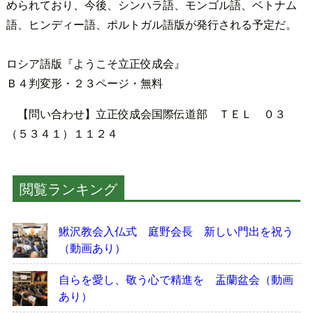
められており、今後、シンハラ語、モンゴル語、ベトナム
語、ヒンディー語、ポルトガル語版が発行される予定だ。
ロシア語版『ようこそ立正佼成会』
Ｂ４判変形・２３ページ・無料
【問い合わせ】立正佼成会国際伝道部 ＴＥＬ ０３
（５３４１）１１２４
閲覧ランキング
鰍沢教会入仏式 庭野会長 新しい門出を祝う
（動画あり）
自らを愛し、敬う心で精進を 盂蘭盆会（動画
あり）