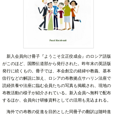
新入会員向け冊子『ようこそ立正佼成会』のロシア語版
がこのほど、国際伝道部から発行された。昨年末の英語版
発行に続くもの。冊子では、本会創立の経緯や教義、基本
信行などの解説に加え、ロシアの布教拠点サハリン法座で
読経供養や法座に臨む会員たちの写真も掲載され、現地の
布教活動の様子が紹介されている。新入会員へ無料で配布
するほか、会員向け研修資料としての活用も見込まれる。
海外での布教の促進を目的とした同冊子の翻訳は随時進