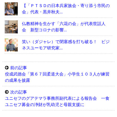
【「ＰＴＳＤの日本兵家族会・寄り添う市民の
会」代表・黒井秋夫...
仏教精神を生かす「六花の会」が代表世話人
会 新型コロナの影響...
笑い（ダジャレ）で閉塞感を打ち破る！ ビジ
ネスユーモア研究家...
前の記事
佼成武德󠄁会「第６７回柔道大会」小学生１０３人が練習
の成果を披露
次の記事
ユニセフのグアテマラ事務所副代表による報告会 一食
ユニセフ募金の浄財が乳幼児と母親支援に