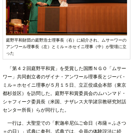
庭野平和財団の庭野浩士理事長（右）に紹介され、ムサーワーの
アンワール理事長（左）とミル＝ホセイニ理事（中）が聖壇に立
った
「第４２回庭野平和賞」を受賞した国際ＮＧＯ「ムサー
ワー」共同創立者のザイナ・アンワール理事長とジーバ・
ミル＝ホセイニ理事が５月１５日、立正佼成会本部（東京
都杉並区）を訪問した。
庭野平和賞委員会のムハンマド・
シャフィーク委員長（米国、ナザレス大学諸宗教研究対話
センター所長）らが同行した。
一行は、大聖堂での「釈迦牟尼仏ご命日（布薩＝ふさつ
＝の日）」式典に参列。式典では、会員の体験説法に続