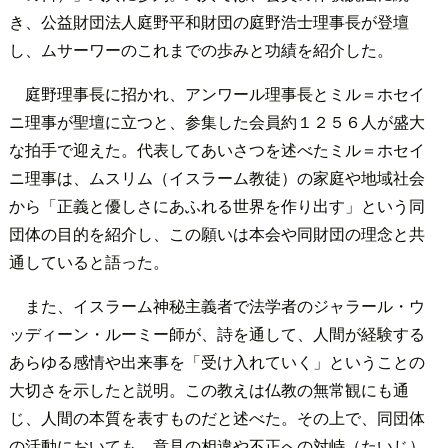
き、公益財団法人庭野平和財団の庭野浩士理事長が登壇
し、ムサーワーのこれまでの歩みと功績を紹介した。
庭野理事長に招かれ、アンワール理事長とミル＝ホセイ
ニ理事が聖壇に立つと、参集した会員約１２５６人が盛大
な拍手で迎えた。代表してあいさつを述べたミル＝ホセイ
ニ理事は、ムスリム（イスラーム教徒）の家庭や地域社会
から「正義と優しさにあふれる世界を作り出す」という同
団体の目的を紹介し、この願いは本会や同財団の理念と共
通していると語った。
また、イスラーム神秘主義者で法学者のジャラール・ウ
ッディーン・ルーミー師が、詩を通して、人間が経験する
あらゆる感情や出来事を「受け入れていく」ということの
大切さを示したと説明。この教えは仏教の無常観にも通
じ、人間の本質を表すものだと述べた。その上で、同団体
の活動においても、意見の相違や不正への対峙（たいじ）