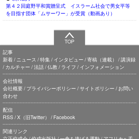
第４２回庭野平和賞贈呈式 イスラーム社会で男女平等
を目指す団体「ムサーワー」が受賞（動画あり）
TOP
記事
新着
ニュース
特集
インタビュー
寄稿（連載）
講演録
カルチャー
法話
仏教
ライフ
インフォメーション
会社情報
会社概要
プライバシーポリシー
サイトポリシー
お問い
合わせ
配信
RSS
X（旧Twitter）
Facebook
関連リンク
立正佼成会
佼成出版社
一食を捧げる運動
アフリカへ毛