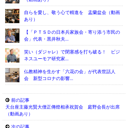
自らを愛し、敬う心で精進を 盂蘭盆会（動画
あり）
【「ＰＴＳＤの日本兵家族会・寄り添う市民の
会」代表・黒井秋夫...
笑い（ダジャレ）で閉塞感を打ち破る！ ビジ
ネスユーモア研究家...
仏教精神を生かす「六花の会」が代表世話人
会 新型コロナの影響...
前の記事
天台座主藤光賢大僧正傳燈相承祝賀会 庭野会長が出席
（動画あり）
次の記事