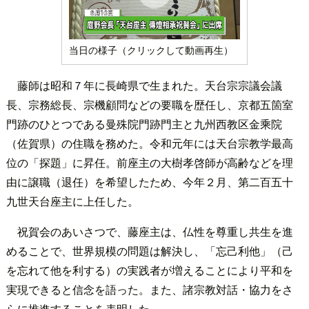
当日の様子（クリックして動画再生）
藤師は昭和７年に長崎県で生まれた。天台宗宗議会議
長、宗務総長、宗機顧問などの要職を歴任し、京都五箇室
門跡のひとつである曼殊院門跡門主と九州西教区金乘院
（佐賀県）の住職を務めた。令和元年には天台宗教学最高
位の「探題」に昇任。前座主の大樹孝啓師が高齢などを理
由に譲職（退任）を希望したため、今年２月、第二百五十
九世天台座主に上任した。
祝賀会のあいさつで、藤座主は、仏性を尊重し共生を進
めることで、世界規模の問題は解決し、「忘己利他」（己
を忘れて他を利する）の実践者が増えることにより平和を
実現できると信念を語った。また、諸宗教対話・協力をさ
らに推進することを表明した。