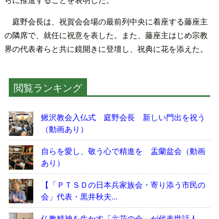
庭野会長は、祝賀会会場の最前列中央に着座する藤座主
の隣席で、就任に祝意を表した。また、藤座主はじめ宗教
界の代表者らと共に鏡開きに登壇し、祝典に花を添えた。
閲覧ランキング
鰍沢教会入仏式 庭野会長 新しい門出を祝う
（動画あり）
自らを愛し、敬う心で精進を 盂蘭盆会（動画
あり）
【「ＰＴＳＤの日本兵家族会・寄り添う市民の
会」代表・黒井秋夫...
仏教精神を生かす「六花の会」が代表世話人