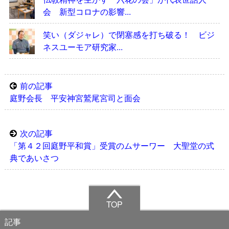
会 新型コロナの影響...
笑い（ダジャレ）で閉塞感を打ち破る！ ビジ
ネスユーモア研究家...
前の記事
庭野会長 平安神宮鷲尾宮司と面会
次の記事
「第４２回庭野平和賞」受賞のムサーワー 大聖堂の式
典であいさつ
TOP
記事