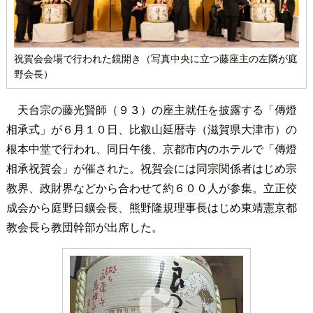
祝賀会会場で行われた鏡開き（写真中央に立つ藤座主の左隣が庭
野会長）
天台宗の藤光賢師（９３）の座主就任を披露する「傳燈
相承式」が６月１０日、比叡山延暦寺（滋賀県大津市）の
根本中堂で行われ、同日午後、京都市内のホテルで「傳燈
相承祝賀会」が催された。祝賀会には同宗関係者はじめ宗
教界、政財界などから合わせて約６００人が参集。立正佼
成会から庭野日鑛会長、熊野隆規理事長はじめ東靖憲京都
教会長ら教団幹部が出席した。