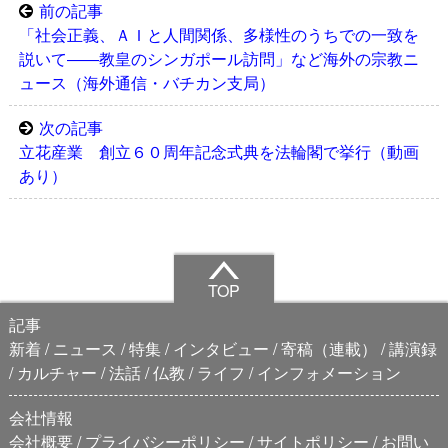
前の記事
「社会正義、ＡＩと人間関係、多様性のうちでの一致を
説いて――教皇のシンガポール訪問」など海外の宗教ニ
ュース（海外通信・バチカン支局）
次の記事
立花産業 創立６０周年記念式典を法輪閣で挙行（動画
あり）
TOP
記事
新着
ニュース
特集
インタビュー
寄稿（連載）
講演録
カルチャー
法話
仏教
ライフ
インフォメーション
会社情報
会社概要
プライバシーポリシー
サイトポリシー
お問い