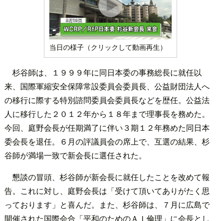
当日の様子（クリックして動画再生）
杉谷師は、１９９９年に同日本委の事務総長に就任以
来、国際軍縮安全保障常設委員会委員長、公益財団法人へ
の移行に際する特別諮問委員会委員長などを歴任。公益法
人に移行した２０１２年から１８年まで理事長を務めた。
今回、庭野会長が任期満了に伴い３期１２年務めた同日本
委会長を退任。６月の評議員会の席上で、互選の結果、杉
谷師が満場一致で新会長に選任された。
懇談の冒頭、杉谷師が新会長に就任したことを改めて報
告。これに対し、庭野会長は「受けて頂いてありがたく思
っております」と喜んだ。また、杉谷師は、７月に広島で
開催された国際会合「平和のためのＡＩ倫理」に会長とし