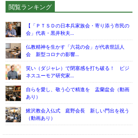
閲覧ランキング
【「ＰＴＳＤの日本兵家族会・寄り添う市民の
会」代表・黒井秋夫...
仏教精神を生かす「六花の会」が代表世話人
会 新型コロナの影響...
笑い（ダジャレ）で閉塞感を打ち破る！ ビジ
ネスユーモア研究家...
自らを愛し、敬う心で精進を 盂蘭盆会（動画
あり）
鰍沢教会入仏式 庭野会長 新しい門出を祝う
（動画あり）