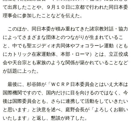
て出席したことや、９月１０日に京都で行われた同日本委
理事会に参加したことなどを伝えた。
このほか、同日本委が積み重ねてきた諸宗教対話・協力
によってさまざまな団体とのつながりが生まれているこ
と、中でも聖エジディオ共同体やフォコラーレ運動（とも
にカトリック在家運動体、本部・ローマ）とは、立正佼成
会や天台宗とも家族のような関係が築かれていることなど
が話題に上った。
最後に、杉谷師が「ＷＣＲＰ日本委員会とはいえ大本は
国際機関ですので、国内だけに目を向けるのではなく、今
後は国際委員会とも、さらに連携して活動をしていきたい
と思います」と決意を述べ、庭野会長が「よろしくお願い
いたします」と返し、懇談が終了した。