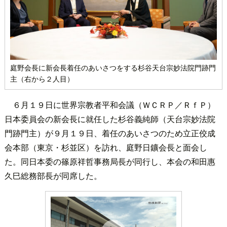
庭野会長に新会長着任のあいさつをする杉谷天台宗妙法院門跡門
主（右から２人目）
６月１９日に世界宗教者平和会議（ＷＣＲＰ／ＲｆＰ）
日本委員会の新会長に就任した杉谷義純師（天台宗妙法院
門跡門主）が９月１９日、着任のあいさつのため立正佼成
会本部（東京・杉並区）を訪れ、庭野日鑛会長と面会し
た。同日本委の篠原祥哲事務局長が同行し、本会の和田惠
久巳総務部長が同席した。