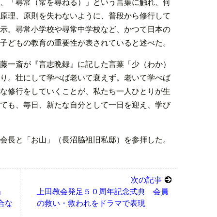
、「尋常（常を尋ねる）」という言葉に触れ、何
原理、原則を失わないように、普段から修行して
示。尋常小学校や尋常中学校など、かつて日本の
子どもの教育の重要性が表されていると述べた。
藤一斎が『言志晩録』に記した言葉「少（わか）
り。壮にして学べば老いて衰えず。老いて学べば
な修行をしていくことが、私たち一人ひとりが生
ても、毎日、新たな自分として一日を迎え、学び
会長と「お山」（長沼脇祖旧私邸）を参拝した。
次の記事
会」
上田教会発足５０周年記念式典 会員
合な
の救い・救われをドラマで表現