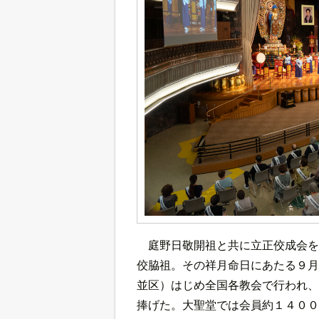
庭野日敬開祖と共に立正佼成会を
佼脇祖。その祥月命日にあたる９月
並区）はじめ全国各教会で行われ、
捧げた。大聖堂では会員約１４００