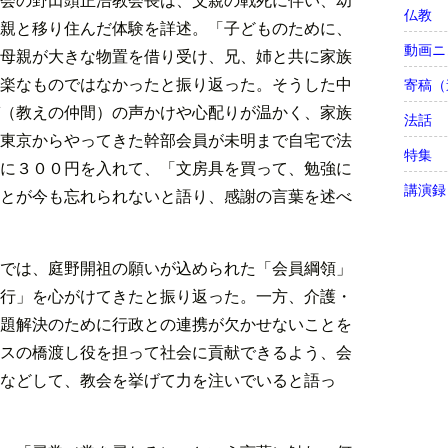
仏教
親と移り住んだ体験を詳述。「子どものために、
動画ニ
母親が大きな物置を借り受け、兄、姉と共に家族
楽なものではなかったと振り返った。そうした中
寄稿（
（教えの仲間）の声かけや心配りが温かく、家族
法話
東京からやってきた幹部会員が未明まで自宅で法
特集
に３００円を入れて、「文房具を買って、勉強に
講演録
とが今も忘れられないと語り、感謝の言葉を述べ
では、庭野開祖の願いが込められた「会員綱領」
行」を心がけてきたと振り返った。一方、介護・
題解決のために行政との連携が欠かせないことを
スの橋渡し役を担って社会に貢献できるよう、会
などして、教会を挙げて力を注いでいると語っ