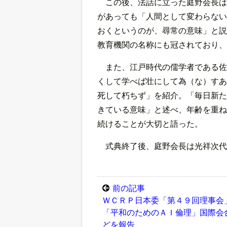
この後、法話に立った庭野会長は
があっても「人間として変わらない
おくというのが、尋常の意味」と説
教育機関の名称にも冠されており、
また、江戸時代の儒学者である佐
くして学べば壮にして為（な）すあ
死して朽ちず」を紹介。「毎日新た
きている意味」と述べ、年齢を重ね
続けることが大切と語った。
式典終了後、庭野会長は光祥次代
前の記事
ＷＣＲＰ日本委「第４９回理事
「平和のためのＡＩ倫理」国際会
どを報告