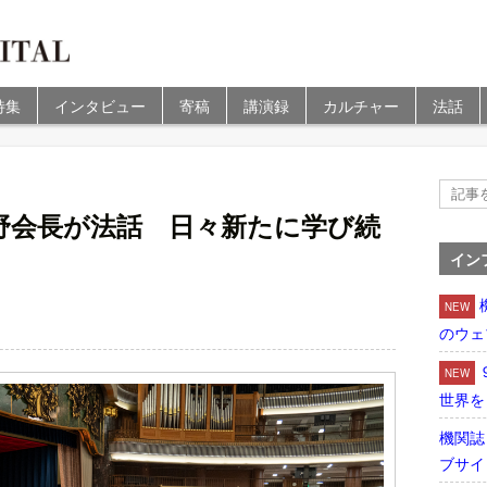
特集
インタビュー
寄稿
講演録
カルチャー
法話
野会長が法話 日々新たに学び続
イン
NEW
のウェ
NEW
世界を
機関誌
ブサイ