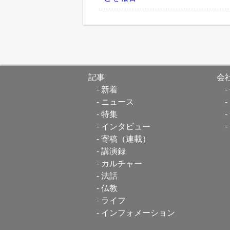
記事
会
新着
ニュース
特集
インタビュー
寄稿（連載）
講演録
カルチャー
法話
仏教
ライフ
インフォメーション