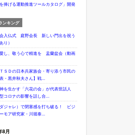
を捧げる運動推進ツールカタログ」開発
ランキング
会入仏式 庭野会長 新しい門出を祝う
あり）
愛し、敬う心で精進を 盂蘭盆会（動画
ＴＳＤの日本兵家族会・寄り添う市民の
表・黒井秋夫さん】戦...
神を生かす「六花の会」が代表世話人
型コロナの影響を話し合...
ダジャレ）で閉塞感を打ち破る！ ビジ
ーモア研究家・川堀泰...
年8月