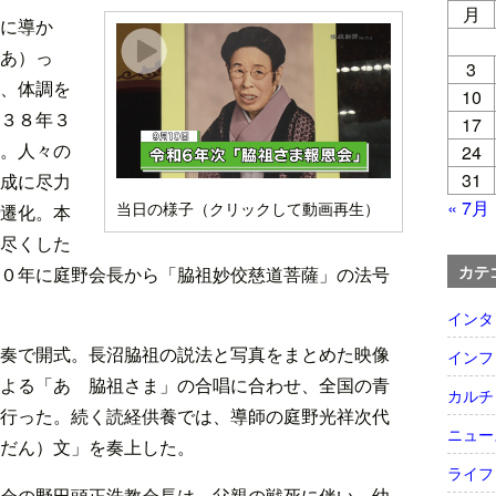
月
に導か
あ）っ
3
、体調を
10
３８年３
17
。人々の
24
31
成に尽力
« 7月
当日の様子（クリックして動画再生）
遷化。本
尽くした
カテ
０年に庭野会長から「脇祖妙佼慈道菩薩」の法号
インタ
奏で開式。長沼脇祖の説法と写真をまとめた映像
インフ
よる「あゝ脇祖さま」の合唱に合わせ、全国の青
カルチ
行った。続く読経供養では、導師の庭野光祥次代
ニュー
だん）文」を奏上した。
ライフ
会の野田頭正浩教会長は、父親の戦死に伴い、幼