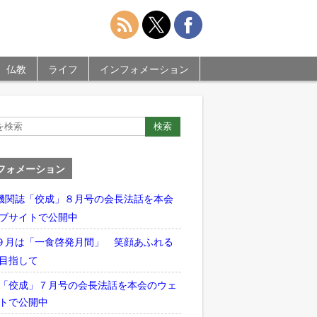
仏教
ライフ
インフォメーション
フォメーション
機関誌「佼成」８月号の会長法話を本会
ブサイトで公開中
９月は「一食啓発月間」 笑顔あふれる
目指して
「佼成」７月号の会長法話を本会のウェ
トで公開中