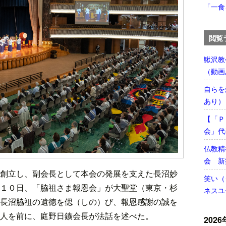
「一食
閲覧
鰍沢教
（動画
自らを
あり）
【「Ｐ
会」代
仏教精
会 新
創立し、副会長として本会の発展を支えた長沼妙
笑い（
１０日、「脇祖さま報恩会」が大聖堂（東京・杉
ネスユ
長沼脇祖の遺徳を偲（しの）び、報恩感謝の誠を
人を前に、庭野日鑛会長が法話を述べた。
2026