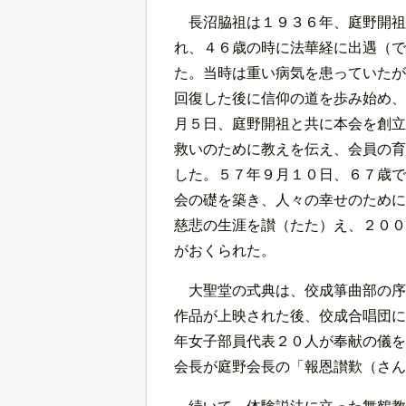
長沼脇祖は１９３６年、庭野開祖
れ、４６歳の時に法華経に出遇（で
た。当時は重い病気を患っていたが
回復した後に信仰の道を歩み始め、
月５日、庭野開祖と共に本会を創立
救いのために教えを伝え、会員の育
した。５７年９月１０日、６７歳で
会の礎を築き、人々の幸せのために
慈悲の生涯を讃（たた）え、２００
がおくられた。
大聖堂の式典は、佼成箏曲部の序
作品が上映された後、佼成合唱団に
年女子部員代表２０人が奉献の儀を
会長が庭野会長の「報恩讃歎（さん
続いて、体験説法に立った舞鶴教