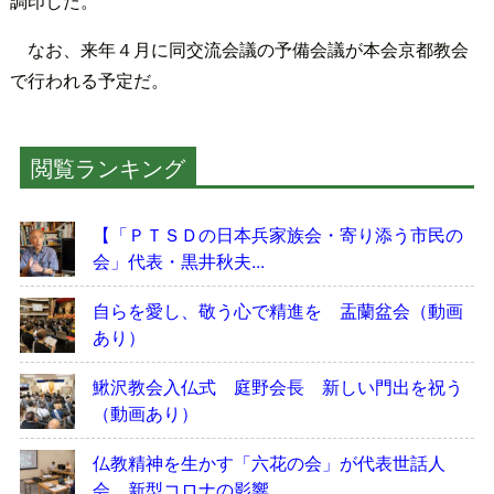
調印した。
なお、来年４月に同交流会議の予備会議が本会京都教会
で行われる予定だ。
閲覧ランキング
【「ＰＴＳＤの日本兵家族会・寄り添う市民の
会」代表・黒井秋夫...
自らを愛し、敬う心で精進を 盂蘭盆会（動画
あり）
鰍沢教会入仏式 庭野会長 新しい門出を祝う
（動画あり）
仏教精神を生かす「六花の会」が代表世話人
会 新型コロナの影響...