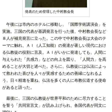
発表のため登壇した中村教会長
午後には市内のホテルに移動し、「国際学術講演会」を
実施。三国の代表が基調発言を行った後、中村教会長など
８人が補充発言に立った。この中で中村教会長は大会のテ
ーマに触れ、ＡＩ（人工知能）の発達が著しい現代におけ
る仏教徒の役割に言及。ＡＩがいかに発達しても、人間に
与えられた「共感力」などの向上を図り、「人間力」を高
めることが大切と述べた。さらに、仏教徒には仏法によっ
て救われた喜びを人々が実感するための善縁になれるよ
う、日々精進を重ね、仏法を多くの人に布教伝道する使命
があると語った。
最後に、三国の仏教徒が世界平和のために尽力すること
を誓う「共同宣言文」が読み上げられ、各国代表が同文に