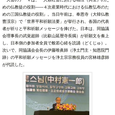
めの仏教徒の役割――４次産業時代における仏教弘布のた
めの三国仏教徒の役割』。当日午前は、奉恩寺（大韓仏教
曹渓宗）で「世界平和祈願法要」が挙行され、各国の代表
者が祈りと平和祈願メッセージを捧げた。日本は、同協議
会理事長の武覚超師（比叡山延暦寺長臈）が祈願文を奏上
し、日本側の参加者全員で般若心経を読誦（どくじゅ）。
次いで、同協議会会長の伊藤唯眞師（浄土門主・知恩院門
跡）の平和祈願メッセージを浄土宗宗務役員の宮林雄彦師
が代読した。