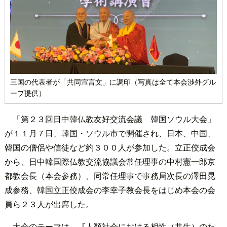
三国の代表者が「共同宣言文」に調印（写真は全て本会渉外グル
ープ提供）
「第２３回日中韓仏教友好交流会議 韓国ソウル大会」
が１１月７日、韓国・ソウル市で開催され、日本、中国、
韓国の僧侶や信徒など約３００人が参加した。立正佼成会
から、日中韓国際仏教交流協議会常任理事の中村憲一郎京
都教会長（本会参務）、同常任理事で事務局次長の澤田晃
成参務、韓国立正佼成会の李幸子教会長をはじめ本会の会
員ら２３人が出席した。
大会のテーマは、『人類社会における相性（共生）のた