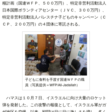
糧計画（国連ＷＦＰ、５００万円）、特定非営利活動法人
日本国際ボランティアセンター（ＪＶＣ、３００万円）、
特定非営利活動法人パレスチナ子どものキャンペーン（Ｃ
ＣＰ、２００万円）の４団体に寄託される。
子どもに食料を手渡す国連ＷＦＰの職
員（写真提供＝WFP/Ali-Jadallah）
ハマスは１０月７日、イスラエルに向け大量のロケット
弾を発射した。この攻撃の報復として、イスラエル軍がガ
ザ地区を空爆。以来、戦闘は日に日に激しさを増し、多く