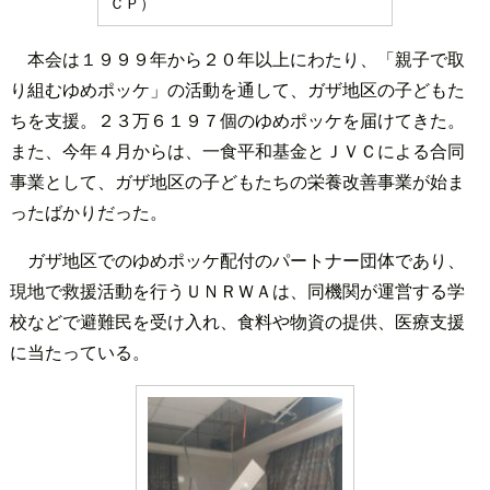
ＣＰ）
本会は１９９９年から２０年以上にわたり、「親子で取
り組むゆめポッケ」の活動を通して、ガザ地区の子どもた
ちを支援。２３万６１９７個のゆめポッケを届けてきた。
また、今年４月からは、一食平和基金とＪＶＣによる合同
事業として、ガザ地区の子どもたちの栄養改善事業が始ま
ったばかりだった。
ガザ地区でのゆめポッケ配付のパートナー団体であり、
現地で救援活動を行うＵＮＲＷＡは、同機関が運営する学
校などで避難民を受け入れ、食料や物資の提供、医療支援
に当たっている。