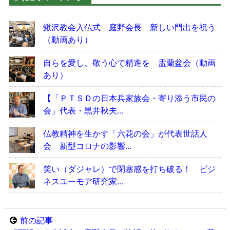
鰍沢教会入仏式 庭野会長 新しい門出を祝う
（動画あり）
自らを愛し、敬う心で精進を 盂蘭盆会（動画
あり）
【「ＰＴＳＤの日本兵家族会・寄り添う市民の
会」代表・黒井秋夫...
仏教精神を生かす「六花の会」が代表世話人
会 新型コロナの影響...
笑い（ダジャレ）で閉塞感を打ち破る！ ビジ
ネスユーモア研究家...
前の記事