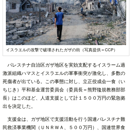
イスラエルの攻撃で破壊されたガザの街（写真提供＝CCP）
パレスチナ自治区ガザ地区を実効支配するイスラーム過
激派組織ハマスとイスラエルの軍事衝突が激化し、多数の
死傷者が出ている。この事態に対し、立正佼成会一食（い
ちじき）平和基金運営委員会（委員長＝熊野隆規教務部部
長）はこのほど、人道支援として計１５００万円の緊急拠
出を決定した。
支援金は、ガザ地区で支援活動を行う国連パレスチナ難
民救済事業機関（ＵＮＲＷＡ、５００万円）、国連世界食