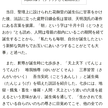
当日、聖壇上に設けられた花御堂の誕生仏に甘茶をかけ
た後、法話に立った庭野日鑛会長は冒頭、天明茂氏の著作
にある言葉を披露。「朝」という字は“十月十日（とつきと
おか）”とも読め、人間は母親の胎内にいるこの期間を経て
誕生することから、「私たちも毎朝、自分が誕生したとい
う新鮮な気持ちでお互いにあいさつすることがとても大
事」と述べた。
また、釈尊が誕生時に七歩歩き、「天上天下（てんじょ
うてんげ） 唯我独尊（ゆいがどくそん） 三界皆苦（さ
んがいかいく） 吾当安此（ごとうあんし）」と誕生偈
（たんじょうげ）を唱えた説話を紹介した。七歩には、地
獄・餓鬼・畜生・修羅・人間・天上という迷いの六道を超
えるという意味があり、誕生偈を通して、「生かされて生
きている自らのいのちの尊さに目覚めてこそ、他の全ての