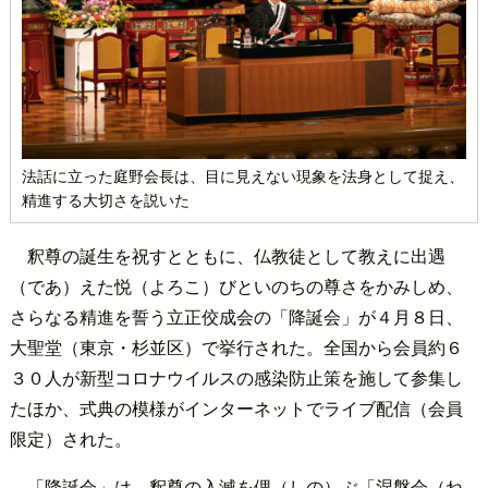
法話に立った庭野会長は、目に見えない現象を法身として捉え、
精進する大切さを説いた
釈尊の誕生を祝すとともに、仏教徒として教えに出遇
（であ）えた悦（よろこ）びといのちの尊さをかみしめ、
さらなる精進を誓う立正佼成会の「降誕会」が４月８日、
大聖堂（東京・杉並区）で挙行された。全国から会員約６
３０人が新型コロナウイルスの感染防止策を施して参集し
たほか、式典の模様がインターネットでライブ配信（会員
限定）された。
「降誕会」は、釈尊の入滅を偲（しの）ぶ「涅槃会（ね