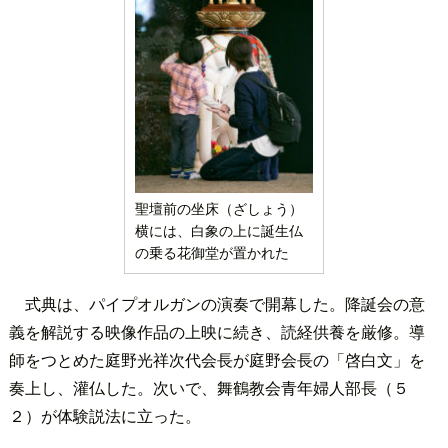
聖壇前の坐床（ざしょう）
横には、白象の上に誕生仏
の乗る花御堂が置かれた
式典は、パイプオルガンの演奏で開幕した。降誕会の意
義を解説する映像作品の上映に続き、読経供養を厳修。導
師をつとめた庭野光祥次代会長が庭野会長の「啓白文」を
奏上し、灌仏した。次いで、舞鶴教会青年婦人部長（５
２）が体験説法に立った。