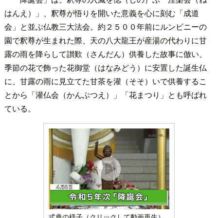
はんえ）」、釈尊が悟りを開いた意義を心に刻む「成道
会」と並ぶ仏教三大法会。約２５００年前にルンビニーの
園で釈尊が生まれた際、天の八大龍王が産湯の代わりに甘
露の雨を降らして讃歎（さんだん）供養した故事に倣い、
季節の花で飾った花御堂（はなみどう）に安置した誕生仏
に、甘露の雨に見立てた甘茶を灌（そそ）いで供養するこ
とから「灌仏会（かんぶつえ）」「花まつり」とも呼ばれ
ている。
式典の様子（クリックして動画再生）