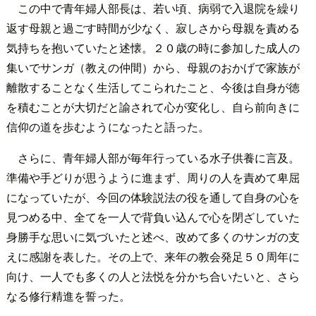
この中で青年婦人部長は、若い頃、病弱で入退院を繰り
返す母親と過ごす時間が少なく、寂しさから母親を責める
気持ちを抱いていたと述懐。２０歳の時に参加した成人の
集いでサンガ（教えの仲間）から、母親のおかげで家族が
離散することなく生活してこられたこと、今後は自身が徳
を積むことが大切だと諭されて心が変化し、自ら前向きに
信仰の道を歩むようになったと語った。
さらに、青年婦人部が毎年行っている水子供養に言及。
準備や手どりが思うように進まず、周りの人を責めて卑屈
になっていたが、今回の体験説法の役を通して自身の心を
見つめる中、全てを一人で背負い込んで心を閉ざしていた
身勝手な思いに気づいたと述べ、改めて多くのサンガの支
えに感謝を表した。その上で、来年の教会発足５０周年に
向け、一人でも多くの人と法悦を分かち合いたいと、さら
なる修行精進を誓った。