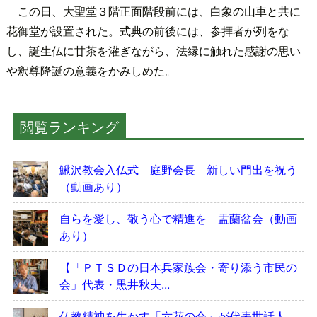
この日、大聖堂３階正面階段前には、白象の山車と共に
花御堂が設置された。式典の前後には、参拝者が列をな
し、誕生仏に甘茶を灌ぎながら、法縁に触れた感謝の思い
や釈尊降誕の意義をかみしめた。
閲覧ランキング
鰍沢教会入仏式 庭野会長 新しい門出を祝う
（動画あり）
自らを愛し、敬う心で精進を 盂蘭盆会（動画
あり）
【「ＰＴＳＤの日本兵家族会・寄り添う市民の
会」代表・黒井秋夫...
仏教精神を生かす「六花の会」が代表世話人