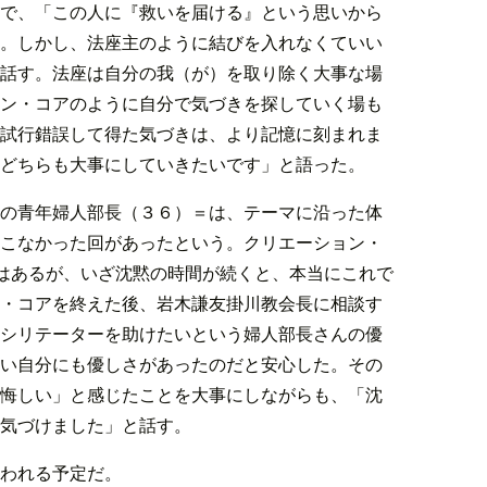
で、「この人に『救いを届ける』という思いから
。しかし、法座主のように結びを入れなくていい
話す。法座は自分の我（が）を取り除く大事な場
ン・コアのように自分で気づきを探していく場も
試行錯誤して得た気づきは、より記憶に刻まれま
どちらも大事にしていきたいです」と語った。
の青年婦人部長（３６）＝は、テーマに沿った体
こなかった回があったという。クリエーション・
ではあるが、いざ沈黙の時間が続くと、本当にこれで
・コアを終えた後、岩木謙友掛川教会長に相談す
シリテーターを助けたいという婦人部長さんの優
い自分にも優しさがあったのだと安心した。その
悔しい」と感じたことを大事にしながらも、「沈
気づけました」と話す。
行われる予定だ。