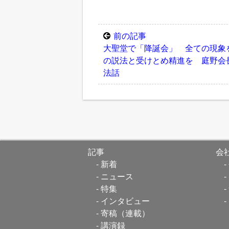
前の記事
大聖堂で「降誕会」 全ての現象
の説法と受けとめ精進を 庭野会
法話
記事
会
新着
ニュース
特集
インタビュー
寄稿（連載）
講演録