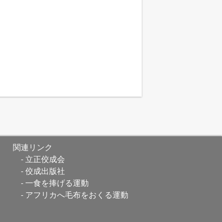
関連リンク
立正佼成会
佼成出版社
一食を捧げる運動
アフリカへ毛布をおくる運動