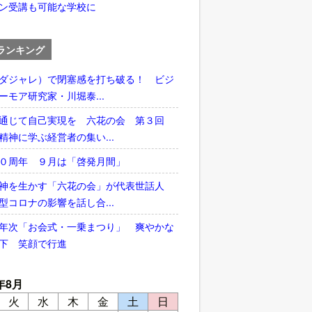
ン受講も可能な学校に
ランキング
ダジャレ）で閉塞感を打ち破る！ ビジ
ーモア研究家・川堀泰...
通じて自己実現を 六花の会 第３回
精神に学ぶ経営者の集い...
５０周年 ９月は「啓発月間」
神を生かす「六花の会」が代表世話人
型コロナの影響を話し合...
年次「お会式・一乗まつり」 爽やかな
下 笑顔で行進
年8月
火
水
木
金
土
日