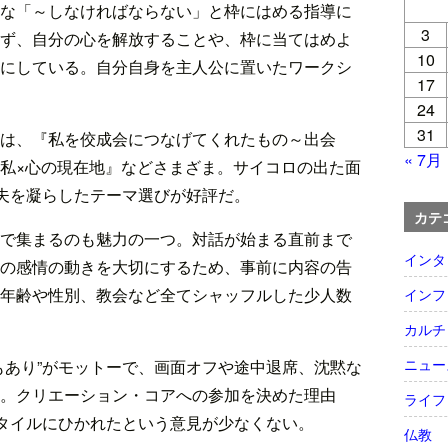
な「～しなければならない」と枠にはめる指導に
3
ず、自分の心を解放することや、枠に当てはめよ
10
にしている。自分自身を主人公に置いたワークシ
17
24
31
は、『私を佼成会につなげてくれたもの～出会
« 7月
私×心の現在地』などさまざま。サイコロの出た面
工夫を凝らしたテーマ選びが好評だ。
カテ
で集まるのも魅力の一つ。対話が始まる直前まで
インタ
の感情の動きを大切にするため、事前に内容の告
年齢や性別、教会など全てシャッフルした少人数
インフ
カルチ
ニュー
もあり”がモットーで、画面オフや途中退席、沈黙な
。クリエーション・コアへの参加を決めた理由
ライフ
スタイルにひかれたという意見が少なくない。
仏教