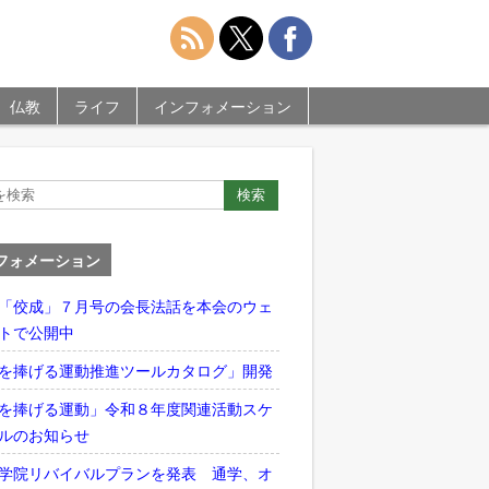
仏教
ライフ
インフォメーション
フォメーション
「佼成」７月号の会長法話を本会のウェ
トで公開中
を捧げる運動推進ツールカタログ」開発
を捧げる運動」令和８年度関連活動スケ
ルのお知らせ
学院リバイバルプランを発表 通学、オ