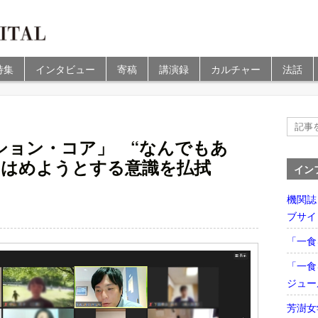
特集
インタビュー
寄稿
講演録
カルチャー
法話
ション・コア」 “なんでもあ
にはめようとする意識を払拭
イン
機関誌
ブサイ
「一食
「一食
ジュー
芳澍女