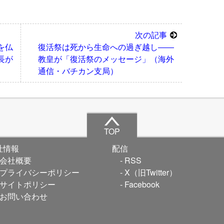
次の記事
を仏
復活祭は死から生命への過ぎ越し――
長が
教皇が「復活祭のメッセージ」（海外
通信・バチカン支局）
TOP
社情報
配信
会社概要
RSS
プライバシーポリシー
X（旧Twitter）
サイトポリシー
Facebook
お問い合わせ