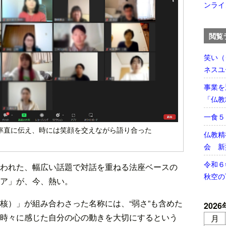
ンライ
閲覧
笑い（
ネスユ
事業を
「仏教
一食
率直に伝え、時には笑顔を交えながら語り合った
仏教精
会 新
令和６
われた、幅広い話題で対話を重ねる法座ベースの
秋空の
ア」が、今、熱い。
ore（核）」が組み合わさった名称には、“弱さ”も含めた
2026
時々に感じた自分の心の動きを大切にするという
月