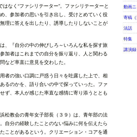
ではなく“ファシリテーター”。ファシリテーターと
動画ニ
め、参加者の思いを引き出し、受けとめていく役
寄稿（
無理に答えを出したり、誘導したりしないことが
法話
特集
は、『自分の中の伸びしろ～いろんな私を探す旅
講演録
参加者はこれまでの自分を振り返り、人と関わる
問など率直に意見を交わした。
用者の強い口調に戸惑う日々を吐露した上で、相
あるのかを、語り合いの中で探っていった。ファ
せず、本人が感じた率直な感情に寄り添うととも
浜松教会の青年女子部長（３９）は、青年部の法
。自分の経験したことのない悩みに何を伝えたら
たことがあるという。クリエーション・コアを通