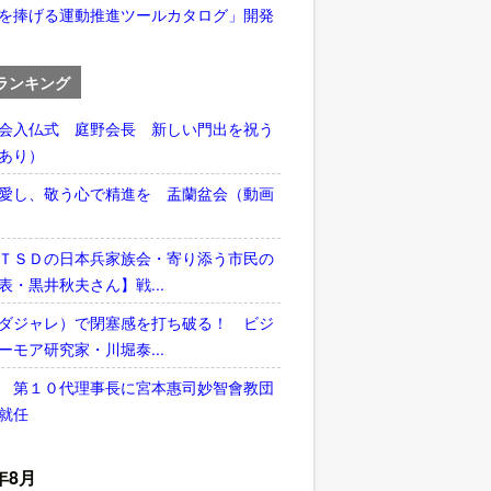
を捧げる運動推進ツールカタログ」開発
ランキング
会入仏式 庭野会長 新しい門出を祝う
あり）
愛し、敬う心で精進を 盂蘭盆会（動画
ＴＳＤの日本兵家族会・寄り添う市民の
表・黒井秋夫さん】戦...
ダジャレ）で閉塞感を打ち破る！ ビジ
ーモア研究家・川堀泰...
 第１０代理事長に宮本惠司妙智會教団
就任
年8月