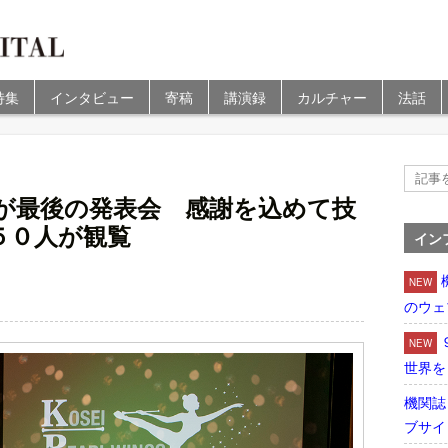
特集
インタビュー
寄稿
講演録
カルチャー
法話
が最後の発表会 感謝を込めて技
５０人が観覧
イン
NEW
のウェ
NEW
世界を
機関誌
ブサイ