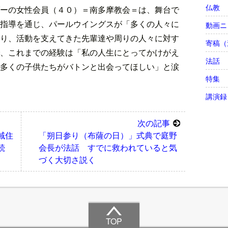
仏教
ーの女性会員（４０）＝南多摩教会＝は、舞台で
指導を通じ、パールウイングスが「多くの人々に
動画ニ
り、活動を支えてきた先輩達や周りの人々に対す
寄稿（
、これまでの経験は「私の人生にとってかけがえ
法話
多くの子供たちがバトンと出会ってほしい」と涙
特集
講演録
次の記事
域住
「朔日参り（布薩の日）」式典で庭野
続
会長が法話 すでに救われていると気
づく大切さ説く
TOP