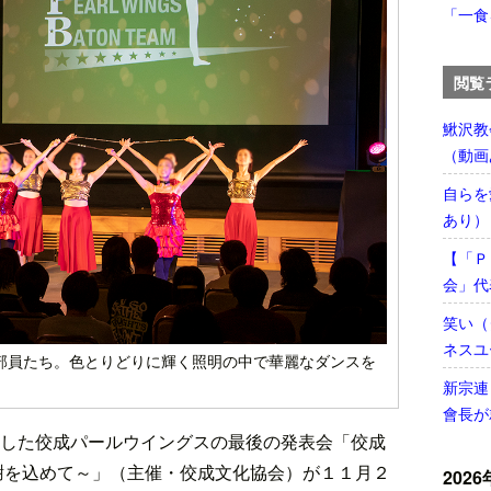
「一食
閲覧
鰍沢教
（動画
自らを
あり）
【「Ｐ
会」代
笑い（
ネスユ
を披露する部員たち。色とりどりに輝く照明の中で華麗なダンスを
新宗連
會長が
した佼成パールウイングスの最後の発表会「佼成
e ～感謝を込めて～」（主催・佼成文化協会）が１１月２
2026