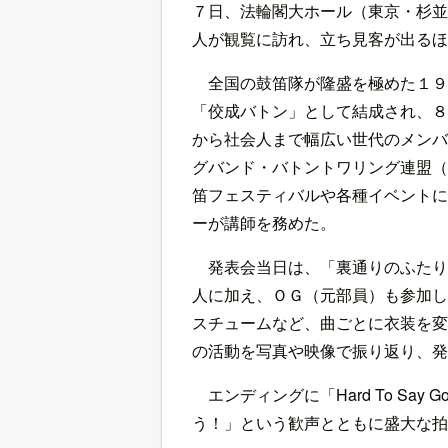
７日、法輪閣大ホール（東京・杉並
人が観覧に訪れ、立ち見客が出るほ
全国の鼓笛隊が隆盛を極めた１９
「佼成バトン」として結成され、８
から社会人まで幅広い世代のメンバ
グバンド・バトントワリング連盟（
笛フェスティバルや各種イベントに
ーが講師を務めた。
発表会当日は、「裏通りのふたり
人に加え、ＯＧ（元部員）も参加し
スチュームなど、曲ごとに衣装を変
の活動を写真や映像で振り返り、発
エンディングに「Hard To Sa
う！」という歓声とともに盛大な拍