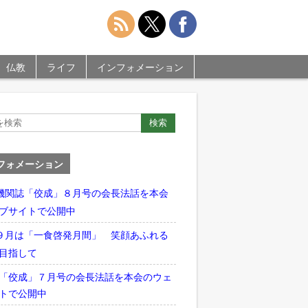
仏教
ライフ
インフォメーション
フォメーション
機関誌「佼成」８月号の会長法話を本会
ブサイトで公開中
９月は「一食啓発月間」 笑顔あふれる
目指して
「佼成」７月号の会長法話を本会のウェ
トで公開中