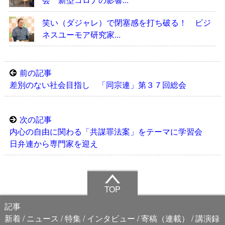
笑い（ダジャレ）で閉塞感を打ち破る！ ビジ
ネスユーモア研究家...
前の記事
差別のない社会目指し 「同宗連」第３７回総会
次の記事
内心の自由に関わる「共謀罪法案」をテーマに学習会
日弁連から専門家を迎え
TOP
記事
新着
ニュース
特集
インタビュー
寄稿（連載）
講演録