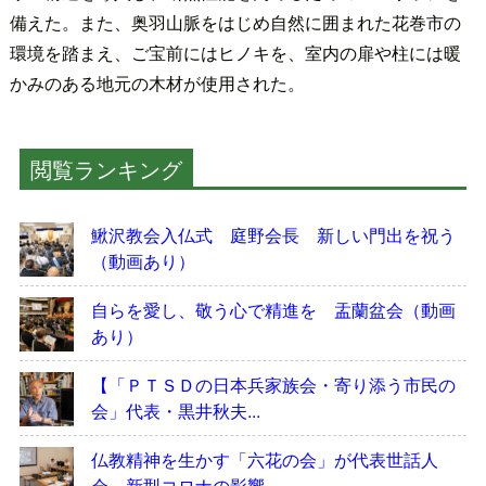
備えた。また、奥羽山脈をはじめ自然に囲まれた花巻市の
環境を踏まえ、ご宝前にはヒノキを、室内の扉や柱には暖
かみのある地元の木材が使用された。
閲覧ランキング
鰍沢教会入仏式 庭野会長 新しい門出を祝う
（動画あり）
自らを愛し、敬う心で精進を 盂蘭盆会（動画
あり）
【「ＰＴＳＤの日本兵家族会・寄り添う市民の
会」代表・黒井秋夫...
仏教精神を生かす「六花の会」が代表世話人
会 新型コロナの影響...