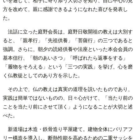
いを通して、相手に寄り添う大切さを知り、自己中心の見
方を改めて、親に感謝できるようになれた喜びを発表し
た。
法話に立った庭野会長は、庭野日敬開祖の教えは大別す
ると、「親孝行」「先祖供養」「菩薩行」の三つであると
強調。さらに、朝夕の読経供養や法座といった本会会員の
基本信行、「朝のあいさつ」「呼ばれたら返事をする」
「履物をそろえる」という「三つの実践」を挙げ、心を磨
く仏教徒としてのあり方を示した。
その上で、仏の教えは真実の道理を説いたものであり、
実践は簡単ではないものの、日々心がけて、「当たり前の
ことを当たり前にさせて頂く」ようになることが大切と述
べた。
新道場は木造・鉄骨造り平屋建て。建物全体にバリアフ
リー構造を導入し、断熱性能を高めるための二重サッシを