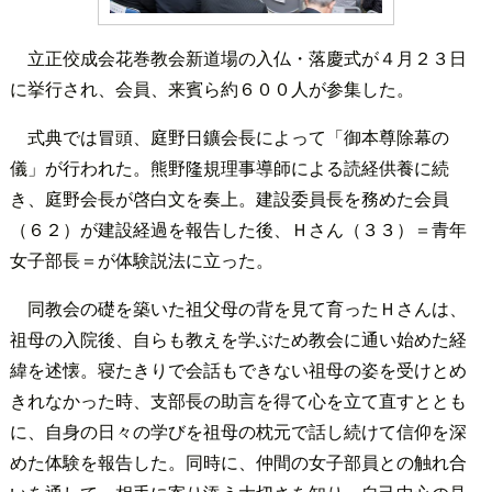
立正佼成会花巻教会新道場の入仏・落慶式が４月２３日
に挙行され、会員、来賓ら約６００人が参集した。
式典では冒頭、庭野日鑛会長によって「御本尊除幕の
儀」が行われた。熊野隆規理事導師による読経供養に続
き、庭野会長が啓白文を奏上。建設委員長を務めた会員
（６２）が建設経過を報告した後、Ｈさん（３３）＝青年
女子部長＝が体験説法に立った。
同教会の礎を築いた祖父母の背を見て育ったＨさんは、
祖母の入院後、自らも教えを学ぶため教会に通い始めた経
緯を述懐。寝たきりで会話もできない祖母の姿を受けとめ
きれなかった時、支部長の助言を得て心を立て直すととも
に、自身の日々の学びを祖母の枕元で話し続けて信仰を深
めた体験を報告した。同時に、仲間の女子部員との触れ合