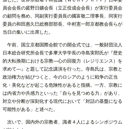
員会会長の庭野日鑛会長（立正佼成会会長）が実行委員会
の顧問を務め、同副実行委員長の國富敬二理事長、同実行
委員の和田惠久巳総務部部長、中村憲一郎京都教会長らが
当日の集いに出席した。
午前、国立京都国際会館での開会式では、一般財団法人
日本総合研究所会長で多摩大学学長の寺島実郎氏が『歴史
的大転換期における宗教―心の回復力（レジリエンス）を
求めて―』と題して記念講演を行った。寺島氏は、宗教と
政治権力が結びつくと、今のロシアのように戦争の正当
化・美化などが起こる危険性があると指摘。一方、宗教に
は内省力や共感力といった「自らを見つめる力」があり、
対立や分断が深刻化する現代において「対話の基盤になる
可能性がある」と述べた。
次いで、国内外の宗教者、識者４人によるシンポジウム