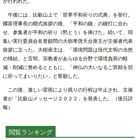
が行われた。
午後には、比叡山上で「世界平和祈りの式典」を挙行。
國富理事長の開式挨拶の後、「平和の鐘」の鐘打に合わ
せ、参集者が平和の祈り（黙とう）を捧げた。続いて、同
集い実行委員会名誉顧問の大樹孝啓天台座主が主催者代表
挨拶に立った。大樹座主は、「環境問題は現代文明の当然
の帰結」と言明。宗教者があらゆる分野で環境負荷の軽
減・削減に努めるとともに、「神仏の大いなるご冥助を切
に祈ってまいりたい」と誓願した。
この後、激しい雷雨により残りの行程は中止され、主催
者が「比叡山メッセージ２０２２」を発表した。（後日詳
報）
閲覧ランキング