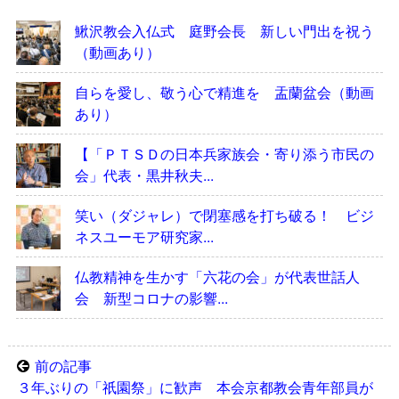
鰍沢教会入仏式 庭野会長 新しい門出を祝う
（動画あり）
自らを愛し、敬う心で精進を 盂蘭盆会（動画
あり）
【「ＰＴＳＤの日本兵家族会・寄り添う市民の
会」代表・黒井秋夫...
笑い（ダジャレ）で閉塞感を打ち破る！ ビジ
ネスユーモア研究家...
仏教精神を生かす「六花の会」が代表世話人
会 新型コロナの影響...
前の記事
３年ぶりの「祇園祭」に歓声 本会京都教会青年部員が