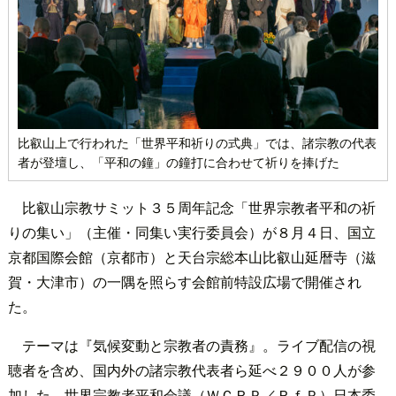
比叡山上で行われた「世界平和祈りの式典」では、諸宗教の代表
者が登壇し、「平和の鐘」の鐘打に合わせて祈りを捧げた
比叡山宗教サミット３５周年記念「世界宗教者平和の祈
りの集い」（主催・同集い実行委員会）が８月４日、国立
京都国際会館（京都市）と天台宗総本山比叡山延暦寺（滋
賀・大津市）の一隅を照らす会館前特設広場で開催され
た。
テーマは『気候変動と宗教者の責務』。ライブ配信の視
聴者を含め、国内外の諸宗教代表者ら延べ２９００人が参
加した。世界宗教者平和会議（ＷＣＲＰ／ＲｆＰ）日本委