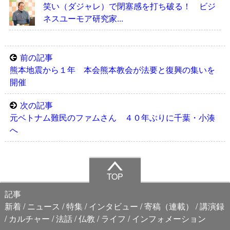
笑い（ダジャレ）で閉塞感を打ち破る！ ビジ
ネスユーモア研究家...
前の記事
熊本地震から１年 本会熊本教会が法要と復興の集いを
開催
次の記事
元ベトナム難民のファムさん ４０年ぶりに千葉・小湊
へ
TOP
記事
新着
ニュース
特集
インタビュー
寄稿（連載）
講演録
カルチャー
法話
仏教
ライフ
インフォメーション