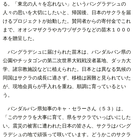
る。「東北の人々を忘れない」というバングラデシュの
人々の思いを大切にしたいと、帰国後、日本のサクラを届
けるプロジェクトが始動した。賛同者からの寄付金でこれ
まで、オオシマザクラやカワヅザクラなどの苗木１０００
本を贈呈した。
バングラデシュに届けられた苗木は、バンダルバン県の
公園やチッタゴンの第二次世界大戦戦没者墓地、ダッカ大
学、諸宗教施設などに植えられた。日本とは異なる気候の
同国はサクラの成長に適さず、移植は困難と見られていた
が、現地会員らが手入れを重ね、順調に育っているとい
う。
バンダルバン県知事のキャ・セラーさん（５３）は、
「このサクラを大事に育て、県をサクラでいっぱいにした
い。震災の被害に遭われた日本の皆さん、サクラはバング
ラデシュの地で頑張って咲いています。どうかこのサクラ