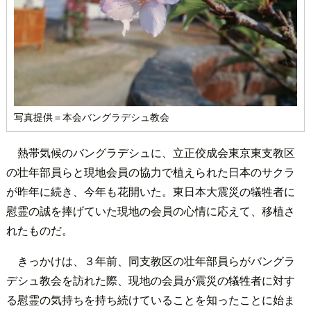
写真提供＝本会バングラデシュ教会
熱帯気候のバングラデシュに、立正佼成会東京東支教区
の壮年部員らと現地会員の協力で植えられた日本のサクラ
が昨年に続き、今年も花開いた。東日本大震災の犠牲者に
慰霊の誠を捧げていた現地の会員の心情に応えて、移植さ
れたものだ。
きっかけは、３年前、同支教区の壮年部員らがバングラ
デシュ教会を訪れた際、現地の会員が震災の犠牲者に対す
る慰霊の気持ちを持ち続けていることを知ったことに始ま