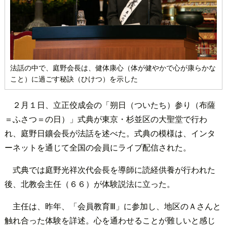
法話の中で、庭野会長は、健体康心（体が健やかで心が康らかな
こと）に過ごす秘訣（ひけつ）を示した
２月１日、立正佼成会の「朔日（ついたち）参り（布薩
＝ふさつ＝の日）」式典が東京・杉並区の大聖堂で行わ
れ、庭野日鑛会長が法話を述べた。式典の模様は、インタ
ーネットを通じて全国の会員にライブ配信された。
式典では庭野光祥次代会長を導師に読経供養が行われた
後、北教会主任（６６）が体験説法に立った。
主任は、昨年、「会員教育Ⅲ」に参加し、地区のＡさんと
触れ合った体験を詳述。心を通わせることが難しいと感じ