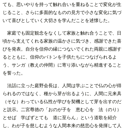
ても、思いやりを持って触れ合いを重ねることで変化が生
じること、さらに多面的なものの見方で小さな変化に気づ
いて喜びとしていく大切さを学んだことを述懐した。
家庭でも固定観念をなくして家族と触れ合うことで、日
頃から支えてくれる家族の温かさに気づき、感謝できた喜
びを発表。自分を信仰の縁につないでくれた両親に感謝す
るとともに、信仰のバトンを子供たちにつなげられるよ
う、サンガ（教えの仲間）に寄り添いながら精進すること
を誓った。
法話に立った庭野会長は、人間は学ぶことで仏の心が得
られるのではなく、種から芽が出るように、人間に元来具
（そな）わっている仏性が学びを契機として芽を出すのだ
と説示。二宮尊徳の「おのが子を 恵む心を 法（のり）
とせば 学ばずとても 道に至らん」という道歌を紹介
し、わが子を慈しむような人間本来の慈悲心を発揮して人