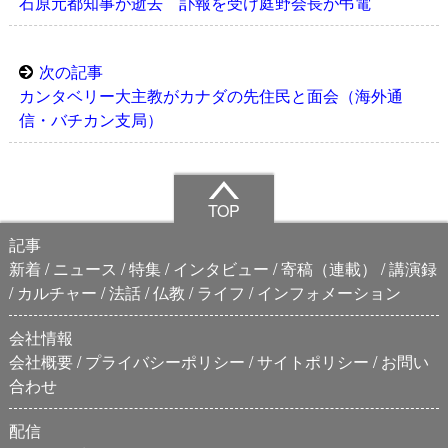
石原元都知事が逝去 訃報を受け庭野会長が弔電
次の記事
カンタベリー大主教がカナダの先住民と面会（海外通
信・バチカン支局）
TOP
記事
新着
ニュース
特集
インタビュー
寄稿（連載）
講演録
カルチャー
法話
仏教
ライフ
インフォメーション
会社情報
会社概要
プライバシーポリシー
サイトポリシー
お問い
合わせ
配信