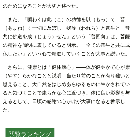
のためになることが大切と述べた。
また、「願わくは此（こ）の功德を以（もっ）て 普
（あまね）く一切に及ぼし 我等（われら）と衆生と 皆
共に佛道を成（じょう）ぜん」という「普回向」は、菩薩
の精神を簡明に表していると明示。「全ての衆生と共に成
仏したい」という心で精進していくことが大事と説いた。
さらに、健康とは「健体康心」――体が健やかで心が康
（やす）らかなことと説明。当たり前のことが有り難いと
思えること、大自然をはじめあらゆるものに生かされてい
ると気づくことで康らかな心に近づき、体に良い影響を与
えるとして、日頃の感謝の心がけが大事になると教示し
た。
閲覧ランキング