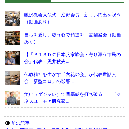
鰍沢教会入仏式 庭野会長 新しい門出を祝う
（動画あり）
自らを愛し、敬う心で精進を 盂蘭盆会（動画
あり）
【「ＰＴＳＤの日本兵家族会・寄り添う市民の
会」代表・黒井秋夫...
仏教精神を生かす「六花の会」が代表世話人
会 新型コロナの影響...
笑い（ダジャレ）で閉塞感を打ち破る！ ビジ
ネスユーモア研究家...
前の記事