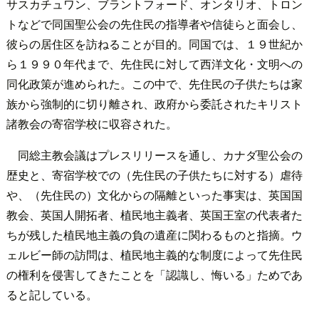
サスカチュワン、ブラントフォード、オンタリオ、トロン
トなどで同国聖公会の先住民の指導者や信徒らと面会し、
彼らの居住区を訪ねることが目的。同国では、１９世紀か
ら１９９０年代まで、先住民に対して西洋文化・文明への
同化政策が進められた。この中で、先住民の子供たちは家
族から強制的に切り離され、政府から委託されたキリスト
諸教会の寄宿学校に収容された。
同総主教会議はプレスリリースを通し、カナダ聖公会の
歴史と、寄宿学校での（先住民の子供たちに対する）虐待
や、（先住民の）文化からの隔離といった事実は、英国国
教会、英国人開拓者、植民地主義者、英国王室の代表者た
ちが残した植民地主義の負の遺産に関わるものと指摘。ウ
ェルビー師の訪問は、植民地主義的な制度によって先住民
の権利を侵害してきたことを「認識し、悔いる」ためであ
ると記している。