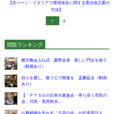
【次ページ：イタリアで環境保全に関する憲法改正案が
可決】
1
2
閲覧ランキング
鰍沢教会入仏式 庭野会長 新しい門出を祝う
（動画あり）
自らを愛し、敬う心で精進を 盂蘭盆会（動画
あり）
【「ＰＴＳＤの日本兵家族会・寄り添う市民の
会」代表・黒井秋夫...
仏教精神を生かす「六花の会」が代表世話人