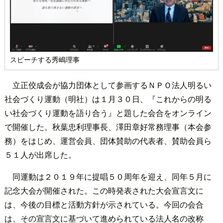
スピーチする秀嶋理事
立正佼成会が協力団体として参画するＮＰＯ法人明るい
社会づくり運動（明社）は１月３０日、『これからの明る
い社会づくり運動を語り合う』と題した会合をオンライン
で開催した。秋葉忠利理事長、澤田章好常務理事（本会参
務）をはじめ、運営会員、団体賛助の代表者、賛助会員ら
５１人が出席した。
同運動は２０１９年に提唱５０周年を迎え、同年５月に
記念大会が開催された。この時発表された大会宣言文に
は、今後の目標と活動方針が示されている。今回の会合
は、その宣言文に基づいて進められている法人名の改称