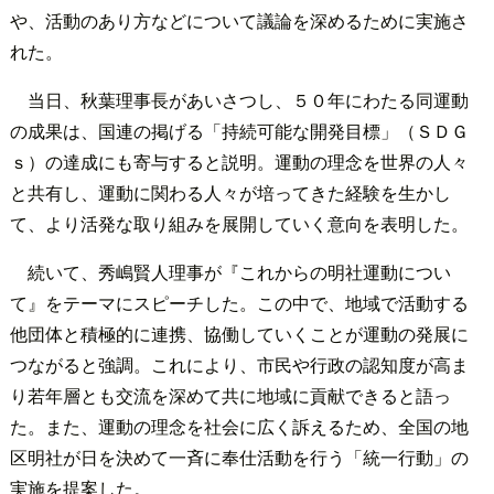
や、活動のあり方などについて議論を深めるために実施さ
れた。
当日、秋葉理事長があいさつし、５０年にわたる同運動
の成果は、国連の掲げる「持続可能な開発目標」（ＳＤＧ
ｓ）の達成にも寄与すると説明。運動の理念を世界の人々
と共有し、運動に関わる人々が培ってきた経験を生かし
て、より活発な取り組みを展開していく意向を表明した。
続いて、秀嶋賢人理事が『これからの明社運動につい
て』をテーマにスピーチした。この中で、地域で活動する
他団体と積極的に連携、協働していくことが運動の発展に
つながると強調。これにより、市民や行政の認知度が高ま
り若年層とも交流を深めて共に地域に貢献できると語っ
た。また、運動の理念を社会に広く訴えるため、全国の地
区明社が日を決めて一斉に奉仕活動を行う「統一行動」の
実施を提案した。