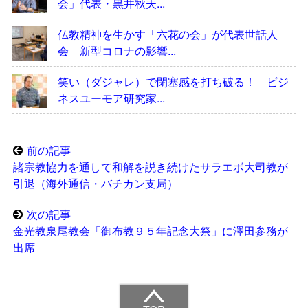
会」代表・黒井秋夫...
仏教精神を生かす「六花の会」が代表世話人
会 新型コロナの影響...
笑い（ダジャレ）で閉塞感を打ち破る！ ビジ
ネスユーモア研究家...
前の記事
諸宗教協力を通して和解を説き続けたサラエボ大司教が
引退（海外通信・バチカン支局）
次の記事
金光教泉尾教会「御布教９５年記念大祭」に澤田参務が
出席