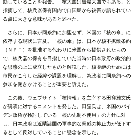
動していることを報告。「核大国は被爆大国でもある」と
指摘して、核兵器保有国内で自国民から被害が語られてい
る点に大きな意味があると述べた。
さらに、日本が同条約に加盟せず、米国の「核の傘」に
依存する現状に言及。「核の傘」は、日本が核不拡散条約
（ＮＰＴ）を批准する代わりに米国から提供されたもの
で、核兵器の保有を目指していた当時の日本政府の政治的
な思惑の上に成立したものと解説した。核廃絶のためには
市民がこうした経緯や課題を理解し、為政者に同条約への
参加を働きかけることが重要と訴えた。
この後、ウェブサイト「核情報」を主宰する田窪雅文氏
が講演に対するコメントを発した。田窪氏は、米国のバイ
デン政権が検討している「核の先制不使用」の方針に対
し、日本政府は近隣諸国の軍事的な脅威の抑止力が低下す
るとして反対していることに懸念を示した。