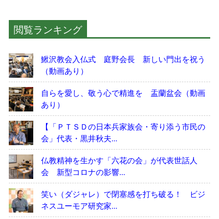
閲覧ランキング
鰍沢教会入仏式 庭野会長 新しい門出を祝う
（動画あり）
自らを愛し、敬う心で精進を 盂蘭盆会（動画
あり）
【「ＰＴＳＤの日本兵家族会・寄り添う市民の
会」代表・黒井秋夫...
仏教精神を生かす「六花の会」が代表世話人
会 新型コロナの影響...
笑い（ダジャレ）で閉塞感を打ち破る！ ビジ
ネスユーモア研究家...