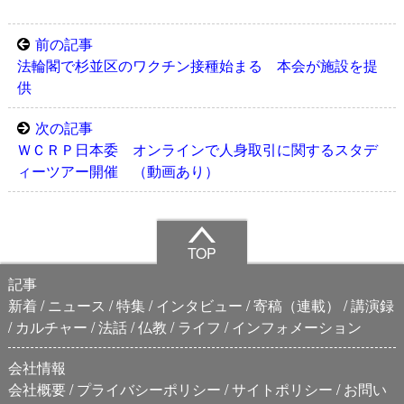
前の記事
法輪閣で杉並区のワクチン接種始まる 本会が施設を提
供
次の記事
ＷＣＲＰ日本委 オンラインで人身取引に関するスタデ
ィーツアー開催 （動画あり）
TOP
記事
新着
ニュース
特集
インタビュー
寄稿（連載）
講演録
カルチャー
法話
仏教
ライフ
インフォメーション
会社情報
会社概要
プライバシーポリシー
サイトポリシー
お問い