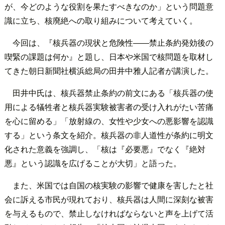
が、今どのような役割を果たすべきなのか」という問題意
識に立ち、核廃絶への取り組みについて考えていく。
今回は、『核兵器の現状と危険性――禁止条約発効後の
喫緊の課題は何か』と題し、日本や米国で核問題を取材し
てきた朝日新聞社横浜総局の田井中雅人記者が講演した。
田井中氏は、核兵器禁止条約の前文にある「核兵器の使
用による犠牲者と核兵器実験被害者の受け入れがたい苦痛
を心に留める」「放射線の、女性や少女への悪影響を認識
する」という条文を紹介。核兵器の非人道性が条約に明文
化された意義を強調し、「核は『必要悪』でなく『絶対
悪』という認識を広げることが大切」と語った。
また、米国では自国の核実験の影響で健康を害したと社
会に訴える市民が現れており、核兵器は人間に深刻な被害
を与えるもので、禁止しなければならないと声を上げて活