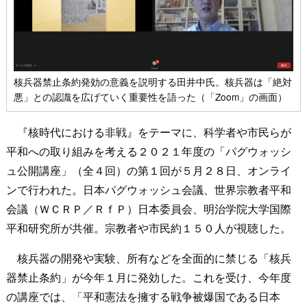
核兵器禁止条約発効の意義を説明する田井中氏。核兵器は「絶対
悪」との認識を広げていく重要性を語った（「Zoom」の画面）
『核時代における非戦』をテーマに、科学者や市民らが
平和への取り組みを考える２０２１年度の「パグウォッシ
ュ公開講座」（全４回）の第１回が５月２８日、オンライ
ンで行われた。日本パグウォッシュ会議、世界宗教者平和
会議（ＷＣＲＰ／ＲｆＰ）日本委員会、明治学院大学国際
平和研究所が共催。宗教者や市民約１５０人が視聴した。
核兵器の開発や実験、所有などを全面的に禁じる「核兵
器禁止条約」が今年１月に発効した。これを受け、今年度
の講座では、「平和憲法を擁する戦争被爆国である日本