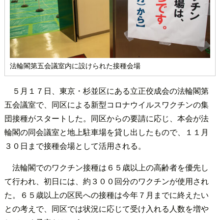
法輪閣第五会議室内に設けられた接種会場
５月１７日、東京・杉並区にある立正佼成会の法輪閣第
五会議室で、同区による新型コロナウイルスワクチンの集
団接種がスタートした。同区からの要請に応じ、本会が法
輪閣の同会議室と地上駐車場を貸し出したもので、１１月
３０日まで接種会場として活用される。
法輪閣でのワクチン接種は６５歳以上の高齢者を優先し
て行われ、初日には、約３００回分のワクチンが使用され
た。６５歳以上の区民への接種は今年７月までに終えたい
との考えで、同区では状況に応じて受け入れる人数を増や