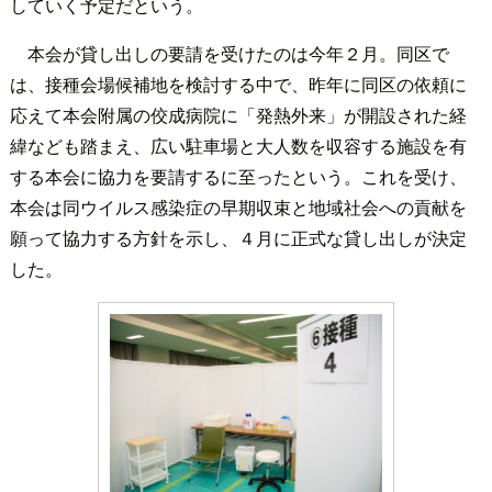
していく予定だという。
本会が貸し出しの要請を受けたのは今年２月。同区で
は、接種会場候補地を検討する中で、昨年に同区の依頼に
応えて本会附属の佼成病院に「発熱外来」が開設された経
緯なども踏まえ、広い駐車場と大人数を収容する施設を有
する本会に協力を要請するに至ったという。これを受け、
本会は同ウイルス感染症の早期収束と地域社会への貢献を
願って協力する方針を示し、４月に正式な貸し出しが決定
した。