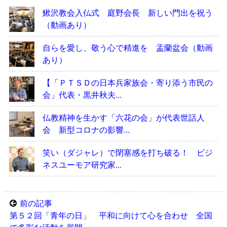
鰍沢教会入仏式 庭野会長 新しい門出を祝う
（動画あり）
自らを愛し、敬う心で精進を 盂蘭盆会（動画
あり）
【「ＰＴＳＤの日本兵家族会・寄り添う市民の
会」代表・黒井秋夫...
仏教精神を生かす「六花の会」が代表世話人
会 新型コロナの影響...
笑い（ダジャレ）で閉塞感を打ち破る！ ビジ
ネスユーモア研究家...
前の記事
第５２回「青年の日」 平和に向けて心を合わせ 全国