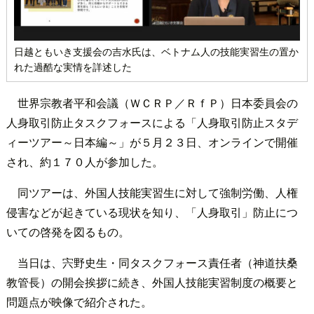
日越ともいき支援会の吉水氏は、ベトナム人の技能実習生の置か
れた過酷な実情を詳述した
世界宗教者平和会議（ＷＣＲＰ／ＲｆＰ）日本委員会の
人身取引防止タスクフォースによる「人身取引防止スタデ
ィーツアー～日本編～」が５月２３日、オンラインで開催
され、約１７０人が参加した。
同ツアーは、外国人技能実習生に対して強制労働、人権
侵害などが起きている現状を知り、「人身取引」防止につ
いての啓発を図るもの。
当日は、宍野史生・同タスクフォース責任者（神道扶桑
教管長）の開会挨拶に続き、外国人技能実習制度の概要と
問題点が映像で紹介された。