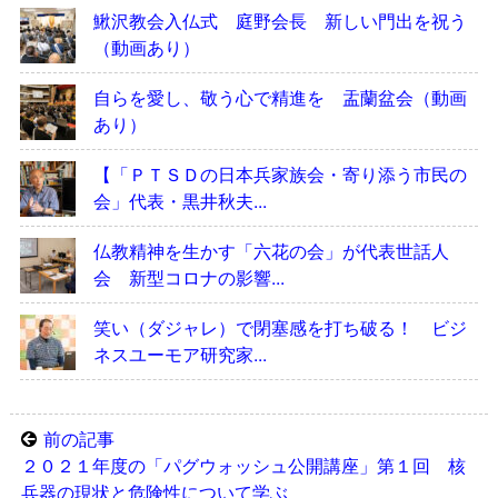
鰍沢教会入仏式 庭野会長 新しい門出を祝う
（動画あり）
自らを愛し、敬う心で精進を 盂蘭盆会（動画
あり）
【「ＰＴＳＤの日本兵家族会・寄り添う市民の
会」代表・黒井秋夫...
仏教精神を生かす「六花の会」が代表世話人
会 新型コロナの影響...
笑い（ダジャレ）で閉塞感を打ち破る！ ビジ
ネスユーモア研究家...
前の記事
２０２１年度の「パグウォッシュ公開講座」第１回 核
兵器の現状と危険性について学ぶ