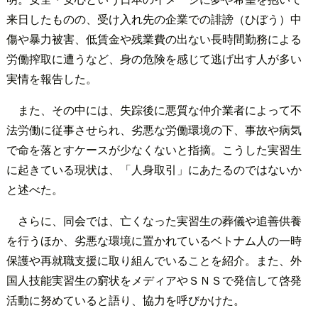
来日したものの、受け入れ先の企業での誹謗（ひぼう）中
傷や暴力被害、低賃金や残業費の出ない長時間勤務による
労働搾取に遭うなど、身の危険を感じて逃げ出す人が多い
実情を報告した。
また、その中には、失踪後に悪質な仲介業者によって不
法労働に従事させられ、劣悪な労働環境の下、事故や病気
で命を落とすケースが少なくないと指摘。こうした実習生
に起きている現状は、「人身取引」にあたるのではないか
と述べた。
さらに、同会では、亡くなった実習生の葬儀や追善供養
を行うほか、劣悪な環境に置かれているベトナム人の一時
保護や再就職支援に取り組んでいることを紹介。また、外
国人技能実習生の窮状をメディアやＳＮＳで発信して啓発
活動に努めていると語り、協力を呼びかけた。