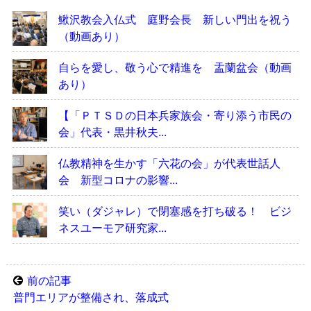
鰍沢教会入仏式 庭野会長 新しい門出を祝う
（動画あり）
自らを愛し、敬う心で精進を 盂蘭盆会（動画
あり）
【「ＰＴＳＤの日本兵家族会・寄り添う市民の
会」代表・黒井秋夫...
仏教精神を生かす「六花の会」が代表世話人
会 新型コロナの影響...
笑い（ダジャレ）で閉塞感を打ち破る！ ビジ
ネスユーモア研究家...
前の記事
普門エリアが整備され、落成式