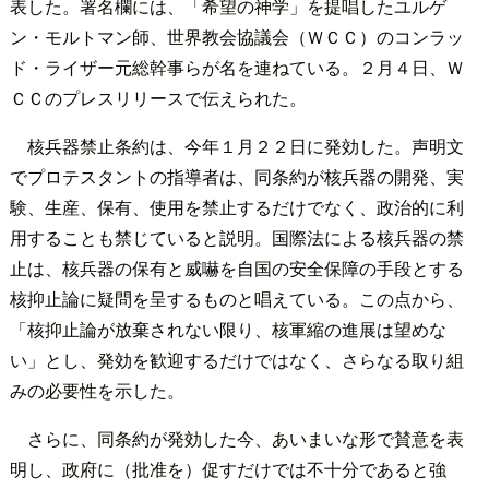
表した。署名欄には、「希望の神学」を提唱したユルゲ
ン・モルトマン師、世界教会協議会（ＷＣＣ）のコンラッ
ド・ライザー元総幹事らが名を連ねている。２月４日、Ｗ
ＣＣのプレスリリースで伝えられた。
核兵器禁止条約は、今年１月２２日に発効した。声明文
でプロテスタントの指導者は、同条約が核兵器の開発、実
験、生産、保有、使用を禁止するだけでなく、政治的に利
用することも禁じていると説明。国際法による核兵器の禁
止は、核兵器の保有と威嚇を自国の安全保障の手段とする
核抑止論に疑問を呈するものと唱えている。この点から、
「核抑止論が放棄されない限り、核軍縮の進展は望めな
い」とし、発効を歓迎するだけではなく、さらなる取り組
みの必要性を示した。
さらに、同条約が発効した今、あいまいな形で賛意を表
明し、政府に（批准を）促すだけでは不十分であると強