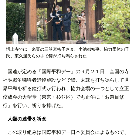
増上寺では、来賓の三笠宮彬子さま、小池都知事、協力団体の千
氏、東久邇氏らの手で鐘が打ち鳴らされた
国連が定める「国際平和デー」の９月２１日、全国の寺
社や戦争犠牲者追悼施設などで鐘、太鼓を打ち鳴らして世
界平和を祈る鐘打式が行われ、協力会場の一つとして立正
佼成会の大聖堂（東京・杉並区）でも正午に「お題目修
行」を行い、祈りを捧げた。
人類の連帯を祈念
この取り組みは国際平和デー日本委員会によるもので、