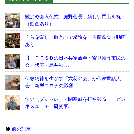
鰍沢教会入仏式 庭野会長 新しい門出を祝う
（動画あり）
自らを愛し、敬う心で精進を 盂蘭盆会（動画
あり）
【「ＰＴＳＤの日本兵家族会・寄り添う市民の
会」代表・黒井秋夫...
仏教精神を生かす「六花の会」が代表世話人
会 新型コロナの影響...
笑い（ダジャレ）で閉塞感を打ち破る！ ビジ
ネスユーモア研究家...
前の記事