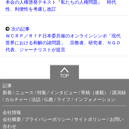
本会の人権啓発テキスト『私たちの人権問題』 時代
性、利便性を考慮し改訂
次の記事
ＷＣＲＰ／ＲｆＰ日本委共催のオンラインシンポ「現代
世界における和解の諸問題」 宗教者、研究者、ＮＧＯ
代表、ジャーナリストが提言
TOP
記事
新着
ニュース
特集
インタビュー
寄稿（連載）
講演録
カルチャー
法話
仏教
ライフ
インフォメーション
会社情報
会社概要
プライバシーポリシー
サイトポリシー
お問い
合わせ