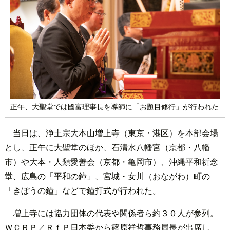
正午、大聖堂では國富理事長を導師に「お題目修行」が行われた
当日は、浄土宗大本山増上寺（東京・港区）を本部会場
とし、正午に大聖堂のほか、石清水八幡宮（京都・八幡
市）や大本・人類愛善会（京都・亀岡市）、沖縄平和祈念
堂、広島の「平和の鐘」、宮城・女川（おながわ）町の
「きぼうの鐘」などで鐘打式が行われた。
増上寺には協力団体の代表や関係者ら約３０人が参列。
ＷＣＲＰ／ＲｆＰ日本委から篠原祥哲事務局長が出席し