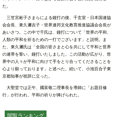
た。
三笠宮彬子さまらによる鐘打の後、千玄室・日本国連協
会会長、東久邇吉子・世界連邦文化教育推進協議会会長が
あいさつ。この中で千氏は、鐘打について「世界の平和、
人類の平和を祈るための一打でございます」と説明。ま
た、東久邇氏は「全国の皆さまと心を共にして平和と世界
の連帯を誓い、鐘打いたしました。この活動が広がり、世
界中の人々が平和に向けて手をとり合ってくださることを
心より願っております」と述べた。続いて、小池百合子東
京都知事が祝辞に立った。
大聖堂では正午、國富敬二理事長を導師に「お題目修
行」が行われ、平和の祈りが捧げられた。
閲覧ランキング