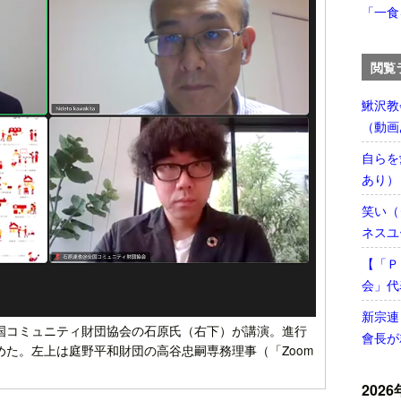
「一食
閲覧
鰍沢教
（動画
自らを
あり）
笑い（
ネスユ
【「Ｐ
会」代
新宗連
国コミュニティ財団協会の石原氏（右下）が講演。進行
會長が
た。左上は庭野平和財団の高谷忠嗣専務理事（「Zoom
2026