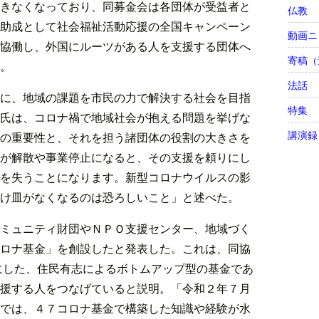
きなくなっており、同募金会は各団体が受益者と
仏教
助成として社会福祉活動応援の全国キャンペーン
動画ニ
協働し、外国にルーツがある人を支援する団体へ
寄稿（
。
法話
に、地域の課題を市民の力で解決する社会を目指
特集
氏は、コロナ禍で地域社会が抱える問題を挙げな
講演録
の重要性と、それを担う諸団体の役割の大きさを
が解散や事業停止になると、その支援を頼りにし
を失うことになります。新型コロナウイルスの影
け皿がなくなるのは恐ろしいこと」と述べた。
ミュニティ財団やＮＰＯ支援センター、地域づく
ロナ基金」を創設したと発表した。これは、同協
軸にした、住民有志によるボトムアップ型の基金であ
援する人をつなげていると説明。「令和２年７月
では、４７コロナ基金で構築した知識や経験が水