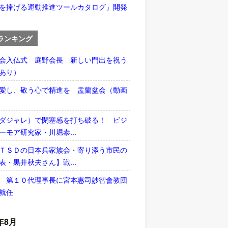
を捧げる運動推進ツールカタログ」開発
ランキング
会入仏式 庭野会長 新しい門出を祝う
あり）
愛し、敬う心で精進を 盂蘭盆会（動画
ダジャレ）で閉塞感を打ち破る！ ビジ
ーモア研究家・川堀泰...
ＴＳＤの日本兵家族会・寄り添う市民の
表・黒井秋夫さん】戦...
 第１０代理事長に宮本惠司妙智會教団
就任
年8月