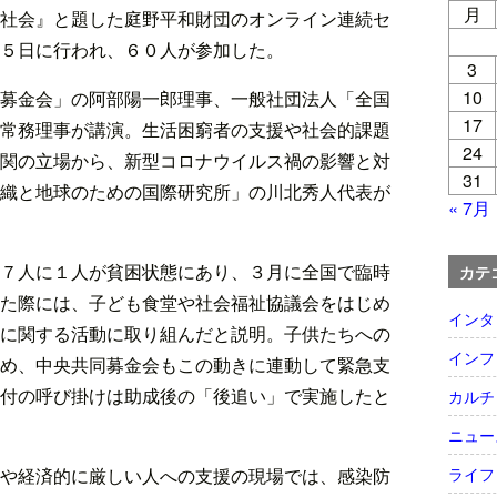
月
社会』と題した庭野平和財団のオンライン連続セ
５日に行われ、６０人が参加した。
3
10
募金会」の阿部陽一郎理事、一般社団法人「全国
17
常務理事が講演。生活困窮者の支援や社会的課題
24
関の立場から、新型コロナウイルス禍の影響と対
31
織と地球のための国際研究所」の川北秀人代表が
« 7月
７人に１人が貧困状態にあり、３月に全国で臨時
カテ
た際には、子ども食堂や社会福祉協議会をはじめ
インタ
に関する活動に取り組んだと説明。子供たちへの
インフ
め、中央共同募金会もこの動きに連動して緊急支
付の呼び掛けは助成後の「後追い」で実施したと
カルチ
ニュー
や経済的に厳しい人への支援の現場では、感染防
ライフ