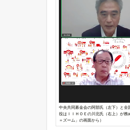
中央共同募金会の阿部氏（左下）と全
役はＩＩＨＯＥの川北氏（右上）が務め
＝ズーム」の画面から）