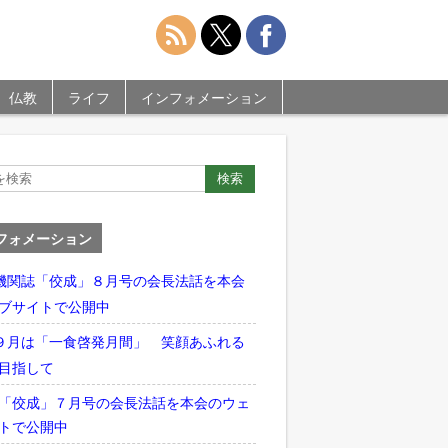
仏教
ライフ
インフォメーション
フォメーション
機関誌「佼成」８月号の会長法話を本会
ブサイトで公開中
９月は「一食啓発月間」 笑顔あふれる
目指して
「佼成」７月号の会長法話を本会のウェ
トで公開中