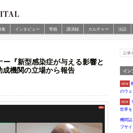
特集
インタビュー
寄稿
講演録
カルチャー
法話
ナー『新型感染症が与える影響と
助成機関の立場から報告
イン
NEW
のウェ
NEW
世界を
機関誌
ブサイ