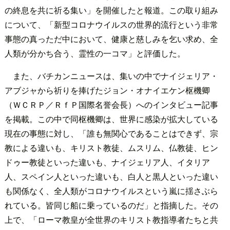
の終息を共に祈る集い」を開催したと報道。この取り組み
について、「新型コロナウイルスの世界的流行という非常
事態の真っただ中において、健康と慈しみを乞い求め、全
人類が分かち合う、霊性の一コマ」と評価した。
また、バチカンニュースは、集いの中でナイジェリア・
アブジャから祈りを捧げたジョン・オナイエケン枢機卿
（ＷＣＲＰ／ＲｆＰ国際名誉会長）へのインタビュー記事
を掲載。この中で同枢機卿は、世界に感染が拡大している
現在の事態に対し、「誰も無関心であることはできず、宗
教による違いも、キリスト教徒、ムスリム、仏教徒、ヒン
ドゥー教徒といった違いも、ナイジェリア人、イタリア
人、スペイン人といった違いも、白人と黒人といった違い
も関係なく、全人類がコロナウイルスという嵐に揺さぶら
れている。皆同じ船に乗っているのだ」と指摘した。その
上で、「ローマ教皇が全世界のキリスト教指導者たちと共