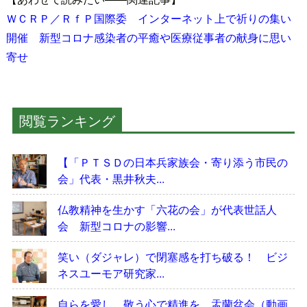
ＷＣＲＰ／ＲｆＰ国際委 インターネット上で祈りの集い
開催 新型コロナ感染者の平癒や医療従事者の献身に思い
寄せ
閲覧ランキング
【「ＰＴＳＤの日本兵家族会・寄り添う市民の
会」代表・黒井秋夫...
仏教精神を生かす「六花の会」が代表世話人
会 新型コロナの影響...
笑い（ダジャレ）で閉塞感を打ち破る！ ビジ
ネスユーモア研究家...
自らを愛し、敬う心で精進を 盂蘭盆会（動画