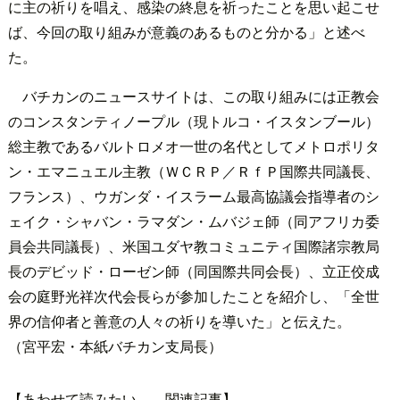
に主の祈りを唱え、感染の終息を祈ったことを思い起こせ
ば、今回の取り組みが意義のあるものと分かる」と述べ
た。
バチカンのニュースサイトは、この取り組みには正教会
のコンスタンティノープル（現トルコ・イスタンブール）
総主教であるバルトロメオ一世の名代としてメトロポリタ
ン・エマニュエル主教（ＷＣＲＰ／ＲｆＰ国際共同議長、
フランス）、ウガンダ・イスラーム最高協議会指導者のシ
ェイク・シャバン・ラマダン・ムバジェ師（同アフリカ委
員会共同議長）、米国ユダヤ教コミュニティ国際諸宗教局
長のデビッド・ローゼン師（同国際共同会長）、立正佼成
会の庭野光祥次代会長らが参加したことを紹介し、「全世
界の信仰者と善意の人々の祈りを導いた」と伝えた。
（宮平宏・本紙バチカン支局長）
【あわせて読みたい――関連記事】