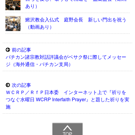
あり）
鰍沢教会入仏式 庭野会長 新しい門出を祝う
（動画あり）
前の記事
バチカン諸宗教対話評議会がベサク祭に際してメッセー
ジ（海外通信・バチカン支局）
次の記事
ＷＣＲＰ／ＲｆＰ日本委 インターネット上で『祈りを
つなぐ水曜日 WCRP Interfaith Prayer』と題した祈りを実
施
TOP