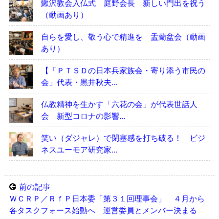
鰍沢教会入仏式 庭野会長 新しい門出を祝う
（動画あり）
自らを愛し、敬う心で精進を 盂蘭盆会（動画
あり）
【「ＰＴＳＤの日本兵家族会・寄り添う市民の
会」代表・黒井秋夫...
仏教精神を生かす「六花の会」が代表世話人
会 新型コロナの影響...
笑い（ダジャレ）で閉塞感を打ち破る！ ビジ
ネスユーモア研究家...
前の記事
ＷＣＲＰ／ＲｆＰ日本委「第３１回理事会」 ４月から
各タスクフォース始動へ 運営委員とメンバー決まる