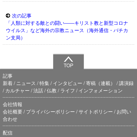
次の記事
「人類に対する敵との闘い――キリスト教と新型コロナ
ウイルス」など海外の宗教ニュース（海外通信・バチカ
ン支局）
TOP
記事
新着
ニュース
特集
インタビュー
寄稿（連載）
講演録
カルチャー
法話
仏教
ライフ
インフォメーション
会社情報
会社概要
プライバシーポリシー
サイトポリシー
お問い
合わせ
配信