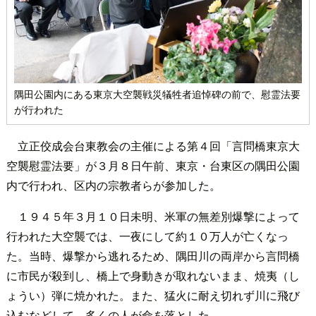
隅田公園内にある東京大空襲戦災犠牲者追悼碑の前で、慰霊法要
が行われた
立正佼成会台東教会の主催による第４回「言問橋東京大
空襲慰霊法要」が３月８日午前、東京・台東区の隅田公園
内で行われ、区内の宗教者らが参加した。
１９４５年３月１０日未明、米軍の無差別爆撃によって
行われた大空襲では、一夜にして約１０万人が亡くなっ
た。当時、爆撃から逃れるため、隅田川の両岸から言問橋
に市民が殺到し、橋上で身動きが取れないまま、焼夷（し
ょうい）弾に焼かれた。また、猛火に耐え切れず川に飛び
込むなどして、多くの人が命を落とした。