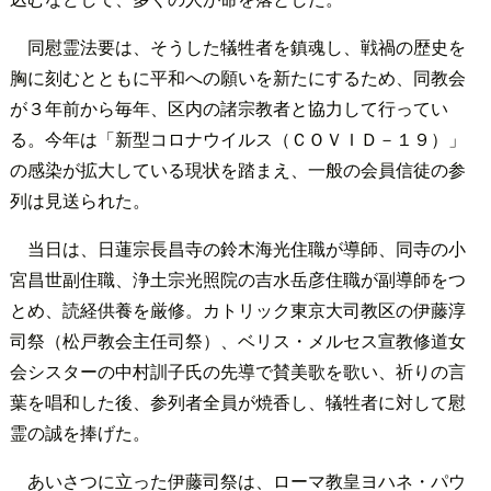
同慰霊法要は、そうした犠牲者を鎮魂し、戦禍の歴史を
胸に刻むとともに平和への願いを新たにするため、同教会
が３年前から毎年、区内の諸宗教者と協力して行ってい
る。今年は「新型コロナウイルス（ＣＯＶＩＤ－１９）」
の感染が拡大している現状を踏まえ、一般の会員信徒の参
列は見送られた。
当日は、日蓮宗長昌寺の鈴木海光住職が導師、同寺の小
宮昌世副住職、浄土宗光照院の吉水岳彦住職が副導師をつ
とめ、読経供養を厳修。カトリック東京大司教区の伊藤淳
司祭（松戸教会主任司祭）、ベリス・メルセス宣教修道女
会シスターの中村訓子氏の先導で賛美歌を歌い、祈りの言
葉を唱和した後、参列者全員が焼香し、犠牲者に対して慰
霊の誠を捧げた。
あいさつに立った伊藤司祭は、ローマ教皇ヨハネ・パウ