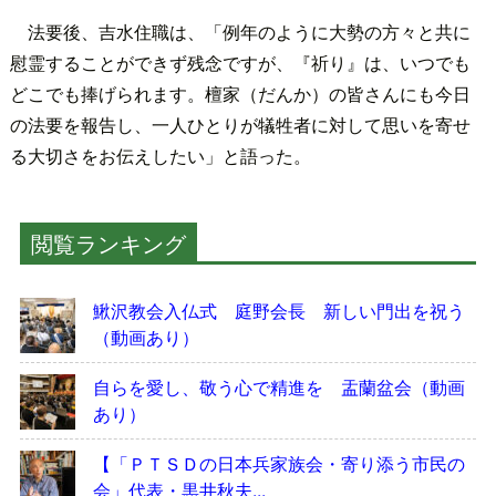
法要後、吉水住職は、「例年のように大勢の方々と共に
慰霊することができず残念ですが、『祈り』は、いつでも
どこでも捧げられます。檀家（だんか）の皆さんにも今日
の法要を報告し、一人ひとりが犠牲者に対して思いを寄せ
る大切さをお伝えしたい」と語った。
閲覧ランキング
鰍沢教会入仏式 庭野会長 新しい門出を祝う
（動画あり）
自らを愛し、敬う心で精進を 盂蘭盆会（動画
あり）
【「ＰＴＳＤの日本兵家族会・寄り添う市民の
会」代表・黒井秋夫...