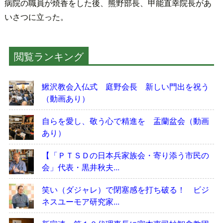
病院の職員が焼香をした後、熊野部長、甲能直幸院長があ
いさつに立った。
閲覧ランキング
鰍沢教会入仏式 庭野会長 新しい門出を祝う
（動画あり）
自らを愛し、敬う心で精進を 盂蘭盆会（動画
あり）
【「ＰＴＳＤの日本兵家族会・寄り添う市民の
会」代表・黒井秋夫...
笑い（ダジャレ）で閉塞感を打ち破る！ ビジ
ネスユーモア研究家...