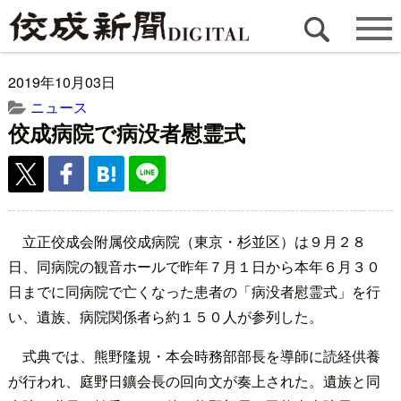
2019年10月03日
ニュース
佼成病院で病没者慰霊式
立正佼成会附属佼成病院（東京・杉並区）は９月２８
日、同病院の観音ホールで昨年７月１日から本年６月３０
日までに同病院で亡くなった患者の「病没者慰霊式」を行
い、遺族、病院関係者ら約１５０人が参列した。
式典では、熊野隆規・本会時務部部長を導師に読経供養
が行われ、庭野日鑛会長の回向文が奏上された。遺族と同