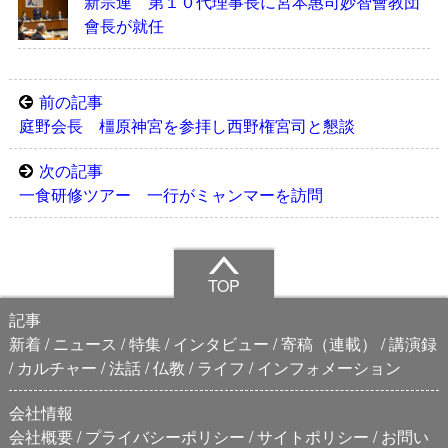
新宗連 第１０代理事長に宮本惠司妙智會教団
會長が就任
前の記事
庭野会長 橿原神宮を参拝し西野権宮司と懇談
次の記事
一食研修ツアー 一行がミャンマーを訪問
TOP
記事
新着
ニュース
特集
インタビュー
寄稿（連載）
講演録
カルチャー
法話
仏教
ライフ
インフォメーション
会社情報
会社概要
プライバシーポリシー
サイトポリシー
お問い