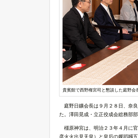
貴賓館で西野権宮司と懇談した庭野会
庭野日鑛会長は９月２８日、奈良
た。澤田晃成・立正佼成会総務部部
橿原神宮は、明治２３年４月に官
彦火火出見天皇）と皇后の媛蹈韛五