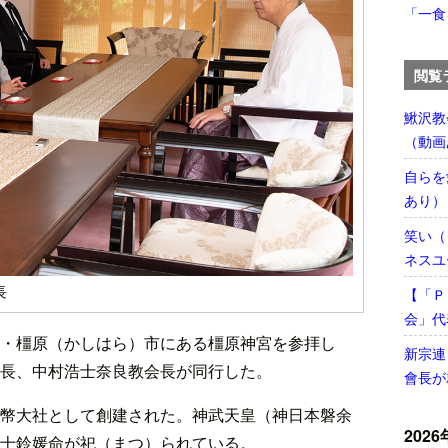
「一食
閲覧
鰍沢教
（動画
自らを
あり）
笑い（
ネスユ
長
【「Ｐ
会」代
・橿原（かしはら）市にある橿原神宮を参拝し
新宗連
長、中村浩士奈良教会長が同行した。
會長が
幣大社として創建された。神武天皇（神日本磐余
2026
十鈴媛命が祀（まつ）られている。