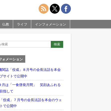
仏教
ライフ
インフォメーション
フォメーション
機関誌「佼成」８月号の会長法話を本会
ブサイトで公開中
９月は「一食啓発月間」 笑顔あふれる
目指して
「佼成」７月号の会長法話を本会のウェ
トで公開中