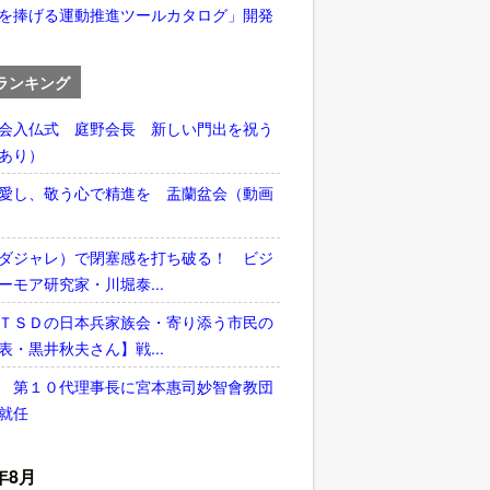
を捧げる運動推進ツールカタログ」開発
ランキング
会入仏式 庭野会長 新しい門出を祝う
あり）
愛し、敬う心で精進を 盂蘭盆会（動画
ダジャレ）で閉塞感を打ち破る！ ビジ
ーモア研究家・川堀泰...
ＴＳＤの日本兵家族会・寄り添う市民の
表・黒井秋夫さん】戦...
 第１０代理事長に宮本惠司妙智會教団
就任
年8月