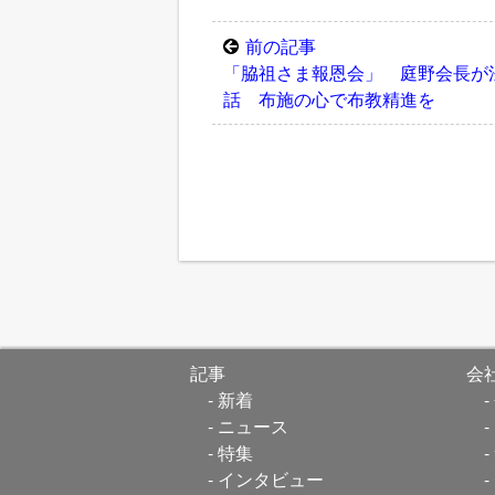
前の記事
「脇祖さま報恩会」 庭野会長が
話 布施の心で布教精進を
記事
会
新着
ニュース
特集
インタビュー