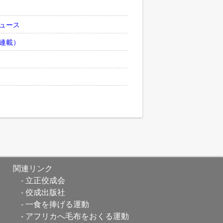
ュース
連載）
関連リンク
立正佼成会
佼成出版社
一食を捧げる運動
アフリカへ毛布をおくる運動