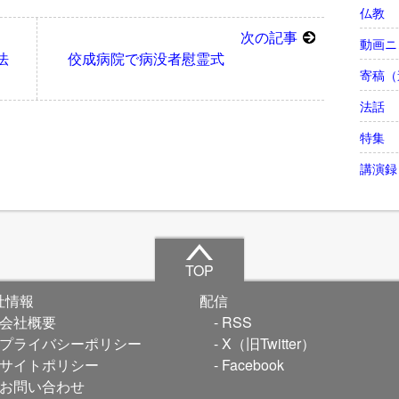
仏教
次の記事
動画ニ
法
佼成病院で病没者慰霊式
寄稿（
法話
特集
講演録
TOP
社情報
配信
会社概要
RSS
プライバシーポリシー
X（旧Twitter）
サイトポリシー
Facebook
お問い合わせ