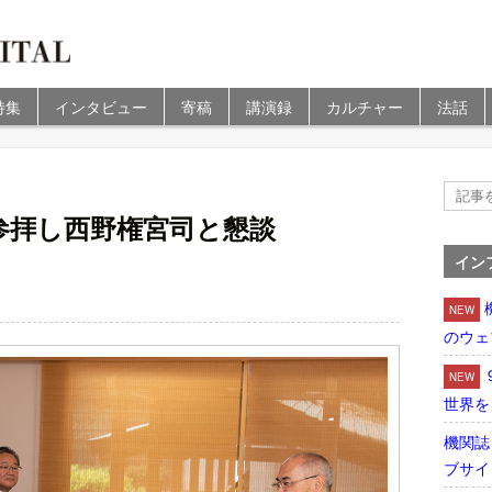
特集
インタビュー
寄稿
講演録
カルチャー
法話
参拝し西野権宮司と懇談
イン
NEW
のウェ
NEW
世界を
機関誌
ブサイ