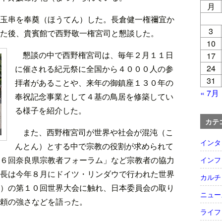
月
玉串を奉奠（ほうてん）した。長倉健一権禰宜か
3
た後、貴賓館で西野敬一権宮司と懇談した。
10
懇談の中で西野権宮司は、毎年２月１１日
17
24
に催される紀元祭に全国から４０００人の参
31
拝者があることや、来年の御鎮座１３０年の
« 7月
奉祝記念事業として４基の鳥居を修築してい
る様子を紹介した。
カテ
また、西野権宮司が世界や社会が混沌（こ
インタ
んとん）とする中で宗教の役割が求められて
６回奈良県宗教者フォーラム」など宗教者の協力
インフ
長は今年８月にドイツ・リンダウで行われた世界
カルチ
）の第１０回世界大会に触れ、日本委員会の取り
ニュー
頼の強さなどを語った。
ライフ