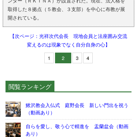
ンター（ＲＫＩＮＡ）が設置された。現在、法人格を
取得した８拠点（５教会、３支部）を中心に布教が展
開されている。
【次ページ：光祥次代会長 現地会員と法座囲み交流
変えるのは現象でなく自分自身の心】
1
2
3
4
閲覧ランキング
鰍沢教会入仏式 庭野会長 新しい門出を祝う
（動画あり）
自らを愛し、敬う心で精進を 盂蘭盆会（動画
あり）