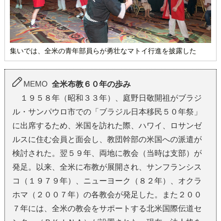
集いでは、全米の青年部員らが勇壮なマトイ行進を披露した
全米布教６０年の歩み
１９５８年（昭和３３年）、庭野日敬開祖がブラジ
ル・サンパウロ市での「ブラジル日本移民５０年祭」
に出席するため、米国を訪れた際、ハワイ、ロサンゼ
ルスに住む会員と面会し、教団幹部の米国への派遣が
検討された。翌５９年、両地に教会（当時は支部）が
発足。以来、全米に布教が展開され、サンフランシス
コ（１９７９年）、ニューヨーク（８２年）、オクラ
ホマ（２００７年）の各教会が発足した。また２００
７年には、全米の教会をサポートする北米国際伝道セ