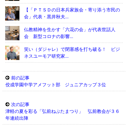
【「ＰＴＳＤの日本兵家族会・寄り添う市民の
会」代表・黒井秋夫...
仏教精神を生かす「六花の会」が代表世話人
会 新型コロナの影響...
笑い（ダジャレ）で閉塞感を打ち破る！ ビジ
ネスユーモア研究家...
前の記事
佼成学園中学アメフット部 ジュニアカップ３位
次の記事
津軽の夏を彩る「弘前ねぷたまつり」 弘前教会が３６
年連続出陣