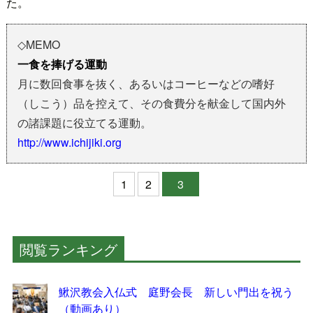
た。
◇MEMO
一食を捧げる運動
月に数回食事を抜く、あるいはコーヒーなどの嗜好
（しこう）品を控えて、その食費分を献金して国内外
の諸課題に役立てる運動。
http://www.ichijiki.org
1
2
3
閲覧ランキング
鰍沢教会入仏式 庭野会長 新しい門出を祝う
（動画あり）