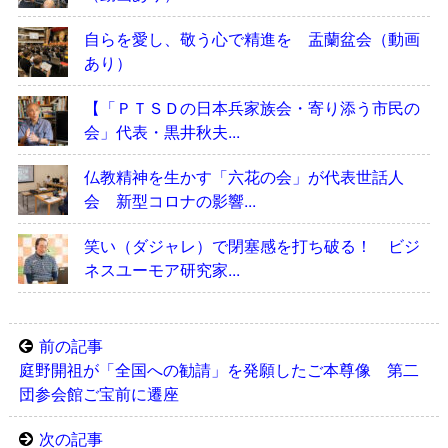
自らを愛し、敬う心で精進を 盂蘭盆会（動画
あり）
【「ＰＴＳＤの日本兵家族会・寄り添う市民の
会」代表・黒井秋夫...
仏教精神を生かす「六花の会」が代表世話人
会 新型コロナの影響...
笑い（ダジャレ）で閉塞感を打ち破る！ ビジ
ネスユーモア研究家...
前の記事
庭野開祖が「全国への勧請」を発願したご本尊像 第二
団参会館ご宝前に遷座
次の記事