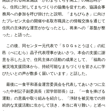
ら、住民に対してまちづくりの協働を促すため、協議会事
務局への参加を呼び掛けたと説明。「まちびらき」に向け
たプレゼン大会の開催や名取市職員との情報交換を通じて
住民の主体的な運営がかなったとし、将来への「基盤が整
った」と語った。
この後、同センター元代表で「ＳＤＧｓとうほく」の紅
邑（べにむら）晶子代表理事があいさつ。本会の支援に謝
意を示した上で、住民主体の活動の成果として、「福島の
被災地支援団体から、持続可能なまちづくりを皆さんに学
びたいとの声が数多く届いています」と話した。
最後に一食平和基金運営委員会を代表してあいさつに立
った中村記子副委員長（習学部部長）は、「一食を捧げる
運動」の意義や取り組みを紹介し、「浄財を被災地での持
続的な支援活動に生かして頂き、本当に有り難い」と述べ