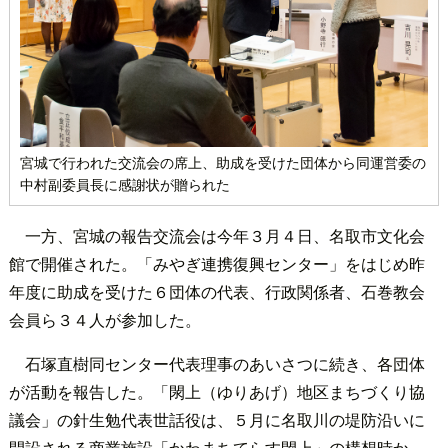
宮城で行われた交流会の席上、助成を受けた団体から同運営委の
中村副委員長に感謝状が贈られた
一方、宮城の報告交流会は今年３月４日、名取市文化会
館で開催された。「みやぎ連携復興センター」をはじめ昨
年度に助成を受けた６団体の代表、行政関係者、石巻教会
会員ら３４人が参加した。
石塚直樹同センター代表理事のあいさつに続き、各団体
が活動を報告した。「閖上（ゆりあげ）地区まちづくり協
議会」の針生勉代表世話役は、５月に名取川の堤防沿いに
開設される商業施設「かわまちてらす閖上」の構想時か